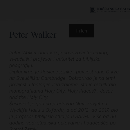
Peter Walker
Filteri
Peter Walker britanski je novozavjetni teolog,
sveučilišni profesor i autoritet za biblijsku
geografiju.
Diplomirao je klasične jezike i povijest rane Crkve
na Sveučilištu Cambridge. Doktorirao je na temi
povijesti i teologije Jeruzalema, što je rezultiralo
monografijama Holy City, Holy Places? i Jesus
and the Holy City.
Šesnaest je godina predavao Novi zavjet na
Wycliffe Hallu u Oxfordu, a od 2012. do 2017. bio
je profesor biblijskih studija u SAD-u. Više od 30
godina vodi studijska putovanja i hodočašća po
Svetoj Zemlji.