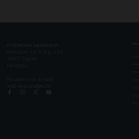
Inf
Kršćanska sadašnjost
Marulićev trg 14 p.p. 434
O n
10001 Zagreb
Kon
Hrvatska
Prav
Pošaljite nam E-mail:
Opći
web-knjizara@ks.hr
Tro
Litu
Bibl