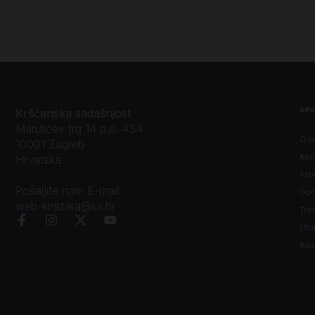
Inf
Kršćanska sadašnjost
Marulićev trg 14 p.p. 434
O n
10001 Zagreb
Kon
Hrvatska
Prav
Pošaljite nam E-mail:
Opći
web-knjizara@ks.hr
Tro
Litu
Bibl