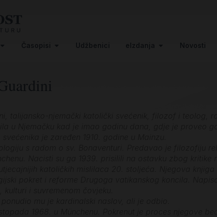
Časopisi
Udžbenici
eIzdanja
Novosti
Guardini
 talijansko-njemački katolički svećenik, filozof i teolog, rođ
lila u Njemačku kad je imao godinu dana, gdje je proveo goto
 svećenika je zaređen 1910. godine u Mainzu.
ologiju s radom o sv. Bonaventuri. Predavao je filozofiju reli
henu. Nacisti su ga 1939. prisilili na ostavku zbog kritike n
tjecajnijih katoličkih mislilaca 20. stoljeća. Njegova knjiga
rgijski pokret i reforme Drugoga vatikanskog koncila. Napisa
giji, kulturi i suvremenom čovjeku.
ponudio mu je kardinalski naslov, ali je odbio.
listopada 1968. u Münchenu. Pokrenut je proces njegove beat