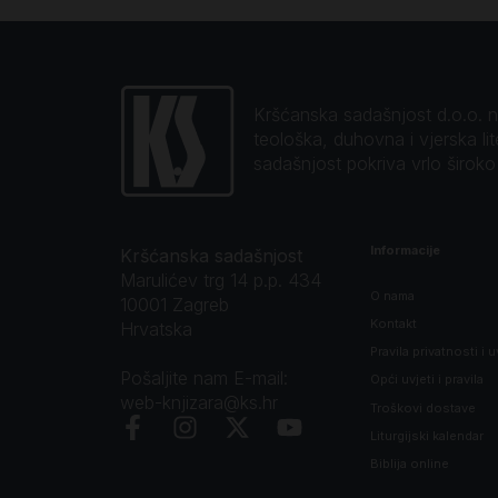
Kršćanska sadašnjost d.o.o. naj
teološka, duhovna i vjerska li
sadašnjost pokriva vrlo širok
Informacije
Kršćanska sadašnjost
Marulićev trg 14 p.p. 434
O nama
10001 Zagreb
Kontakt
Hrvatska
Pravila privatnosti i u
Pošaljite nam E-mail:
Opći uvjeti i pravila
web-knjizara@ks.hr
Troškovi dostave
Liturgijski kalendar
Biblija online