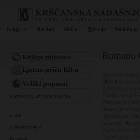
Knjige
Noviteti
Biblija
Akcije
Biblioteke
Romano 
Romano Guardini,
Obitelj se prese
Tübingenu, a za
Doktorirao je te
KATEGORIJE PROIZVODA
Tübingenu i Münc
Jedan je od naju
Biblija
utjecala na litu
filozofiji, litur
Biblijska izdanja
Papa Pavao VI. 
Preminuo je 1. 
Časopisi