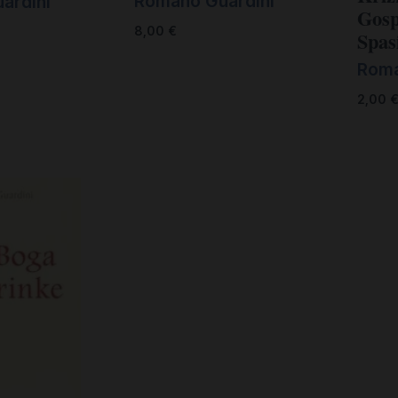
Romano Guardini
ardini
Gosp
8,00
€
Spasi
Roma
2,00