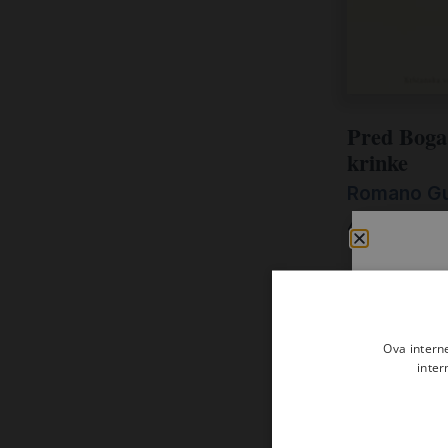
Udžbenici
Veliki popusti
Vjerski predmeti i darovi
Pred Boga
krinke
Romano Gu
4,00
€
Ova intern
inter