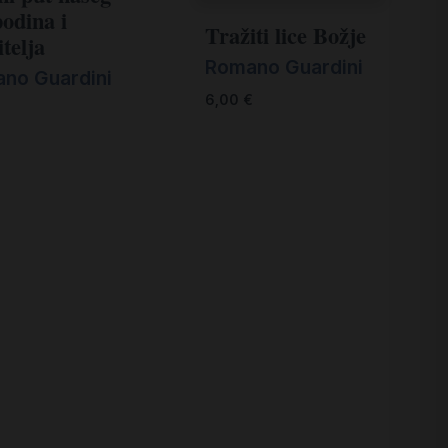
odina i
Tražiti lice Božje
telja
Romano Guardini
no Guardini
6,00
€
€