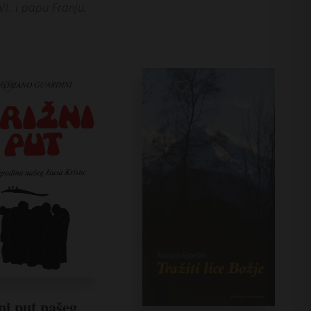
I. i papu Franju.
ni put našeg