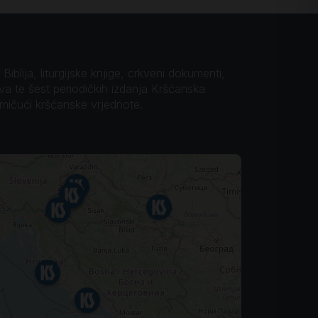
iblija, liturgijske knjige, crkveni dokumenti,
ova te šest periodičkih izdanja Kršćanska
omičući kršćanske vrjednote.