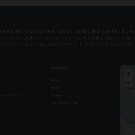
veći je hrvatski crkveni izdavač i nakladnik knjiga kao štu su B
teratura te katehetski udžbenici. U četrdesetak biblioteka i niz
o područje crkvenoga, znanstvenog i kulturnog djelovanja, pr
Proizvodi
+
Akcije
−
Noviteti
vjeti korištenja
eKnjige
Prodajni katalog