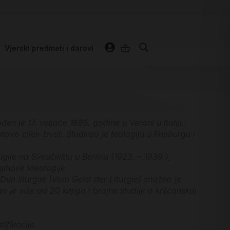
Vjerski predmeti i darovi
en je 17. veljače 1885. godine u Veroni u Italiji.
vo cijeli život. Studirao je teologiju u Freiburgu i
gije na Sveučilištu u Berlinu (1923. – 1939.),
jihove ideologije.
 Duh liturgije (Vom Geist der Liturgie) snažno je
o je više od 20 knjiga i brojne studije o kršćanskoj
ifikacije.