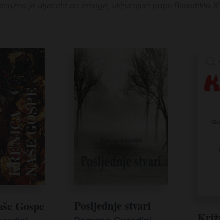
nažno je utjecala na mnoge, uključujući papu Benedikta XV
Posljednje stvari
aše Gospe
Križ