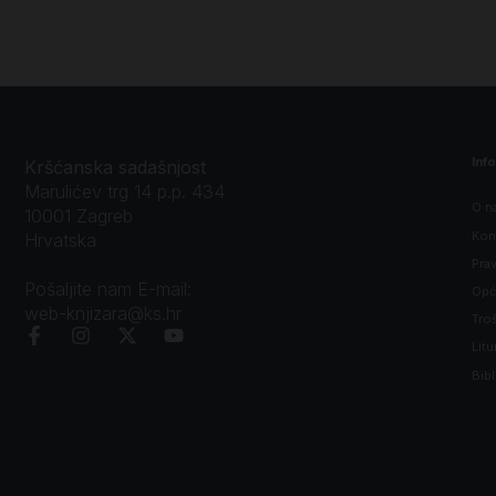
Inf
Kršćanska sadašnjost
Marulićev trg 14 p.p. 434
O n
10001 Zagreb
Kon
Hrvatska
Prav
Pošaljite nam E-mail:
Opći
web-knjizara@ks.hr
Tro
Litu
Bibl