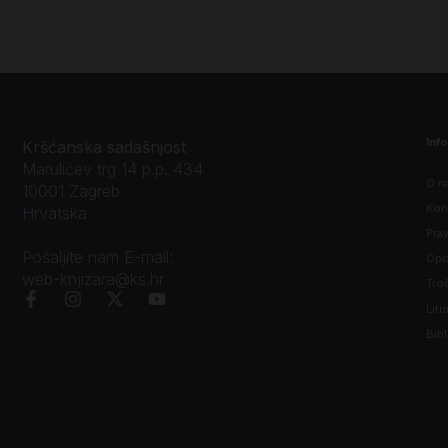
Inf
Kršćanska sadašnjost
Marulićev trg 14 p.p. 434
O n
10001 Zagreb
Kon
Hrvatska
Prav
Pošaljite nam E-mail:
Opći
web-knjizara@ks.hr
Tro
Litu
Bibl