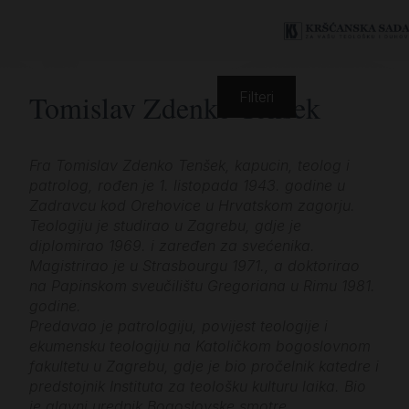
Tomislav Zdenko Tenšek
Filteri
Fra Tomislav Zdenko Tenšek, kapucin, teolog i
patrolog, rođen je 1. listopada 1943. godine u
Zadravcu kod Orehovice u Hrvatskom zagorju.
Teologiju je studirao u Zagrebu, gdje je
diplomirao 1969. i zaređen za svećenika.
Magistrirao je u Strasbourgu 1971., a doktorirao
na Papinskom sveučilištu Gregoriana u Rimu 1981.
godine.
Predavao je patrologiju, povijest teologije i
ekumensku teologiju na Katoličkom bogoslovnom
fakultetu u Zagrebu, gdje je bio pročelnik katedre i
predstojnik Instituta za teološku kulturu laika. Bio
je glavni urednik Bogoslovske smotre.