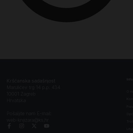
Inf
Kršćanska sadašnjost
Marulićev trg 14 p.p. 434
O n
10001 Zagreb
Kon
Hrvatska
Prav
Pošaljite nam E-mail:
Opći
web-knjizara@ks.hr
Tro
Litu