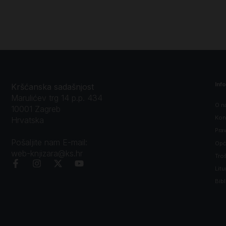
Inf
Kršćanska sadašnjost
Marulićev trg 14 p.p. 434
O n
10001 Zagreb
Kon
Hrvatska
Prav
Pošaljite nam E-mail:
Opći
web-knjizara@ks.hr
Tro
Litu
Bibl