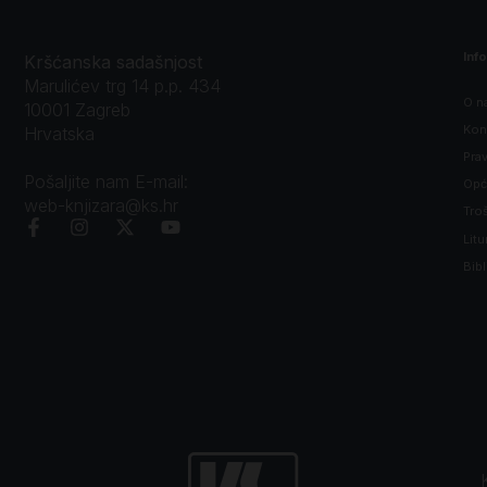
Inf
Kršćanska sadašnjost
Marulićev trg 14 p.p. 434
O n
10001 Zagreb
Kon
Hrvatska
Prav
Pošaljite nam E-mail:
Opći
web-knjizara@ks.hr
Tro
Litu
Bibl