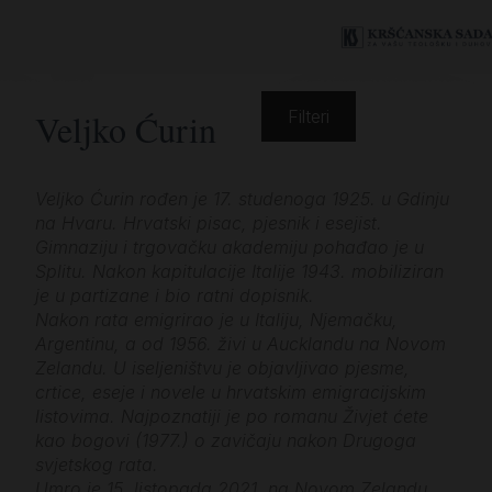
Veljko Ćurin
Filteri
Veljko Ćurin rođen je 17. studenoga 1925. u Gdinju
na Hvaru. Hrvatski pisac, pjesnik i esejist.
Gimnaziju i trgovačku akademiju pohađao je u
Splitu. Nakon kapitulacije Italije 1943. mobiliziran
je u partizane i bio ratni dopisnik.
Nakon rata emigrirao je u Italiju, Njemačku,
Argentinu, a od 1956. živi u Aucklandu na Novom
Zelandu. U iseljeništvu je objavljivao pjesme,
crtice, eseje i novele u hrvatskim emigracijskim
listovima. Najpoznatiji je po romanu Živjet ćete
kao bogovi (1977.) o zavičaju nakon Drugoga
svjetskog rata.
Umro je 15. listopada 2021. na Novom Zelandu.