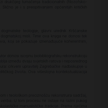
i drukčijeg tumačenja tradicionalnih (filozofsko-
 Slično je i s preispitivanjem općenitijih kritičkih
 dogmatske teologije, glavni urednik Kršćanske
j dogmatskoj misli. Time ova knjiga ne donosi tek
tava, koji se pokazuje iznenađujuće koherentnim,
or donosi iscrpnu biobibliografsku rekonstrukciju
azdoblja između dvaju svjetskih ratova i neposrednog
ra: crkveni upravitelj Zagrebačke nadbiskupije u
olitičkog života. Ova višeslojna kontekstualizacija
oškom i teološkom preciznošću rekonstruira sadržaj,
 verba
. U tom procesu ne ostaje na razini pukog
kolastičke manualističke tradicije. Prema riječima