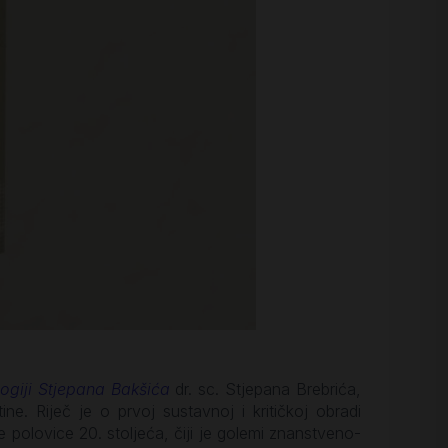
logiji Stjepana Bakšića
dr. sc. Stjepana Brebrića,
e. Riječ je o prvoj sustavnoj i kritičkoj obradi
e polovice 20. stoljeća, čiji je golemi znanstveno-