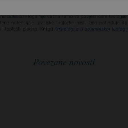
pana Bakšića
stoga nije važna samo za povjesničare teologije 
orištene potencijale hrvatske teološke misli. Ona potvrđuje
 i teološki plodno. Knjigu
Kristologija u dogmatskoj teologi
Povezane novosti