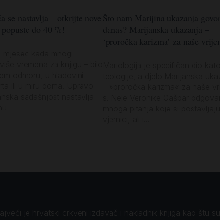
a se nastavlja – otkrijte nove
Što nam Marijina ukazanja govo
z popuste do 40 %!
danas? Marijanska ukazanja –
‘proročka karizma’ za naše vrije
e mjesec kada mnogi
više vremena za knjigu – bilo
Mariologija je specifičan dio kato
jem odmoru, u hladovini
teologije, a djelo Marijanska uka
vrta ili u miru doma. Upravo
– »proročka karizma« za naše vr
anska sadašnjost nastavlja
s. Nele Veronike Gašpar odgova
u...
mnoga pitanja koje si postavljaju
vjernici, ali i...
veći je hrvatski crkveni izdavač i nakladnik knjiga kao štu su B