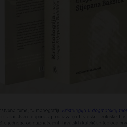
nstveno temeljitu monografiju
Kristologija u dogmatskoj teo
an znanstveni doprinos proučavanju hrvatske teološke baštin
3.), jednoga od najznačajnijih hrvatskih katoličkih teologa prv