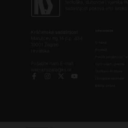
teološka, duhovna i vjerska li
sadašnjost pokriva vrlo širok
Informacije
Kršćanska sadašnjost
Marulićev trg 14 p.p. 434
O nama
10001 Zagreb
Kontakt
Hrvatska
Pravila privatnosti i u
Pošaljite nam E-mail:
Opći uvjeti i pravila
web-knjizara@ks.hr
Troškovi dostave
Liturgijski kalendar
Biblija online