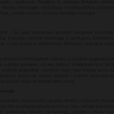
ažen i vrednovan. Posebice su zanimljivi Brebrićevi prijedloz
a klasičnu
kristologiju
i kristologiju neoskolastičkog razdoblja.
tode, osobito vezano uz odnos filozofije i teologije.
sežnih i do sada nedovoljno poznatih rukopisnih priručnika
žaj, značenje i domete kristologije u cjelokupnoj Bakšićevo
 već i cjelovit uvid u arhitektoniku Bakšićeva teološkog sus
nu širokom kontekstualnom zahvatu. U uvodnim poglavljima aut
 u složeni povijesni, crkveni, kulturni i intelektualni okvir r
staknuti dogmatičar i profesor nego i kao snažna javna figu
blicist, književnik, kulturni djelatnik i sudionik društveno-p
zričaja i njegovih intelektualnih izbora.
eologije
 kristoloških i soterioloških rukopisa. Brebrić s iznimnom filol
ilju što iscrpnijega prikaza autorove misli i izričaja
ipsissima
stil, znanstvenu metodu i terminologiju, osobito u okviru neos