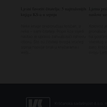
Ljetni favoriti čitatelja: 5 najtraženijih
Ljetna prič
knjiga KS-a u srpnju
naslove u
Neke knjige preporučuju kritičari, a
Kolovoz j
neke – sami čitatelji. Popis koji slijedi
pronalaze 
nastao je upravo zahvaljujući njihovu
na godišn
izboru. Što su čitatelji ovoga vrućeg
vlastitog 
srpnja najviše birali u knjižarama i
zato Kršć
web...
svoju Ljetn
Kršćanska sadašnjost d.o.o. naj