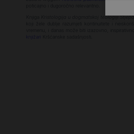
poticajno i dugoročno relevantno.
Knjiga
Kristologija u dogmatskoj teologiji Stje
koji žele dublje razumjeti kontinuitete i neisk
vremenu, i danas može biti izazovno, inspirativno
knjižari
Kršćanske sadašnjosti.