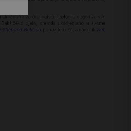
i stručnjake za dogmatsku teologiju nego i za sve
 da Bakšićevo djelo, premda ukorijenjeno u svome
ji Stjepana Bakšića
potražite u knjižarama ili
web