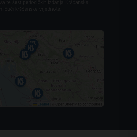
ova te šest periodičkih izdanja Kršćanska
omičući kršćanske vrjednote.
Leaflet
|
© OpenStreetMap contributors