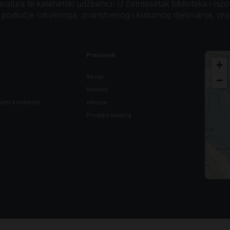
teratura te katehetski udžbenici. U četrdesetak biblioteka i niz
o područje crkvenoga, znanstvenog i kulturnog djelovanja, pr
Proizvodi
+
Akcije
−
Noviteti
vjeti korištenja
eKnjige
Prodajni katalog