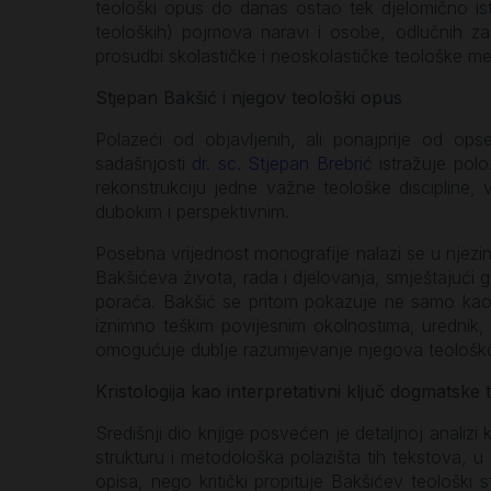
teološki opus do danas ostao tek djelomično istr
teoloških) pojmova naravi i osobe, odlučnih z
prosudbi skolastičke i neoskolastičke teološke me
Stjepan Bakšić i njegov teološki opus
Polazeći od objavljenih, ali ponajprije od op
sadašnjosti
dr. sc. Stjepan Brebrić
istražuje polo
rekonstrukciju jedne važne teološke discipline,
dubokim i perspektivnim.
Posebna vrijednost monografije nalazi se u njezi
Bakšićeva života, rada i djelovanja, smještajući ga
poraća. Bakšić se pritom pokazuje ne samo kao i
iznimno teškim povijesnim okolnostima, urednik, pu
omogućuje dublje razumijevanje njegova teološkog i
Kristologija kao interpretativni ključ dogmatske t
Središnji dio knjige posvećen je detaljnoj analizi
strukturu i metodološka polazišta tih tekstova, u c
opisa, nego kritički propituje Bakšićev teološki 