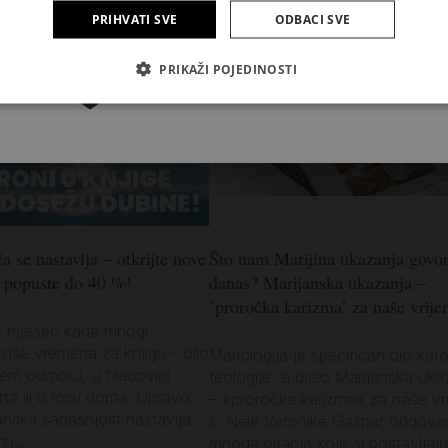
PRIHVATI SVE
ODBACI SVE
Pretplatite se
PRIKAŽI POJEDINOSTI
a se nastavlja – otkrijte nove
Što nam Marijina ukazanja govo
z popuste do 40 %!
danas? Marijanska ukazanja –
‘proročka karizma’ za naše vrije
e mjesec kada mnogi
više vremena za knjigu – bilo
Mariologija je specifičan dio kato
jem odmoru, u hladovini
teologije, a djelo Marijanska uka
vrta ili u miru doma. Upravo
– »proročka karizma« za naše vr
anska sadašnjost nastavlja
s. Nele Veronike Gašpar odgova
u...
mnoga pitanja koje si postavljaju