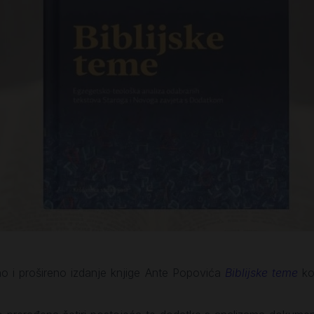
no i prošireno izdanje knjige Ante Popovića
Biblijske teme
ko