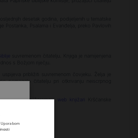
a Papinske biblijske komisije, pružajući čitatelju
osljednjih desetak godina, podijeljenih u tematske
njige Postanka, Psalama i Evanđelja, preko Pavlovih
iblije
suvremenom čitatelju. Knjiga je namijenjena
odnos s Božjom riječju.
uspijeva približiti suvremenom čovjeku. Želja je
o pomagalo čitatelju pri otkrivanju neiscrpnog
knjige.
otražite u knjižarama i
web knjižari
Kršćanske
.
i prvi
e
a. Uporabom
inosti