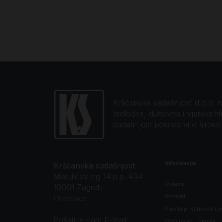
Kršćanska sadašnjost d.o.o. naj
teološka, duhovna i vjerska li
sadašnjost pokriva vrlo širok
Informacije
Kršćanska sadašnjost
Marulićev trg 14 p.p. 434
O nama
10001 Zagreb
Kontakt
Hrvatska
Pravila privatnosti i u
Pošaljite nam E-mail:
Opći uvjeti i pravila