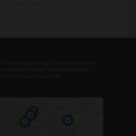
izdanja odlikuju...
Isusa Krista. Da
iblija, liturgijske knjige, crkveni dokumenti,
ova te šest periodičkih izdanja Kršćanska
omičući kršćanske vrjednote.