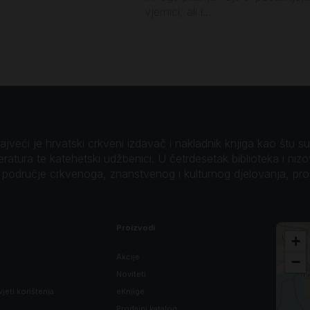
vjernici, ali i...
veći je hrvatski crkveni izdavač i nakladnik knjiga kao štu su B
teratura te katehetski udžbenici. U četrdesetak biblioteka i niz
o područje crkvenoga, znanstvenog i kulturnog djelovanja, pr
Proizvodi
+
Akcije
−
Noviteti
vjeti korištenja
eKnjige
Prodajni katalog