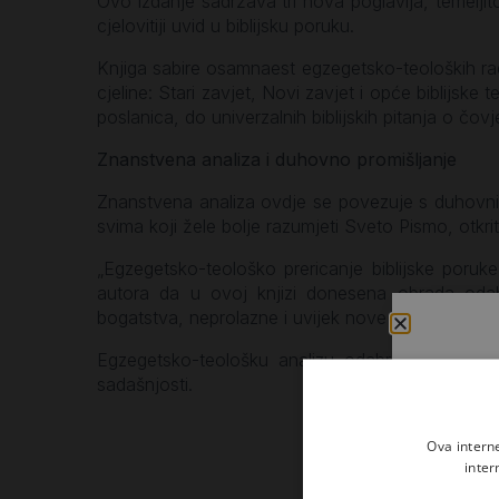
Ovo izdanje sadržava tri nova poglavlja, temeljit
cjelovitiji uvid u biblijsku poruku.
Knjiga sabire osamnaest egzegetsko-teoloških rado
cjeline: Stari zavjet, Novi zavjet i opće biblijsk
poslanica, do univerzalnih biblijskih pitanja o čov
Znanstvena analiza i duhovno promišljanje
Znanstvena analiza ovdje se povezuje s duhovnim 
svima koji žele bolje razumjeti Sveto Pismo, otkri
„Egzegetsko-teološko prericanje biblijske poruk
autora da u ovoj knjizi donesena obrada odabr
bogatstva, neprolazne i uvijek nove snage i ljepot
Egzegetsko-teološku analizu odabranih tekst
sadašnjosti.
Ova intern
inter