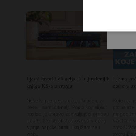
Ljetni favoriti čitatelja: 5 najtraženijih
Ljetna prič
knjiga KS-a u srpnju
naslove u
Neke knjige preporučuju kritičari, a
Kolovoz j
neke – sami čitatelji. Popis koji slijedi
pronalaze 
nastao je upravo zahvaljujući njihovu
na godišn
izboru. Što su čitatelji ovoga vrućeg
vlastitog 
srpnja najviše birali u knjižarama i
zato Kršć
web...
svoju Ljetn