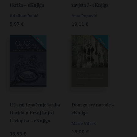
i križa – eKnjiga
zavjeta 3- eKnjiga
Adalbert Rebić
Anto Popović
5,97
€
19,11
€
Utjecaj i značenje kralja
Dom za sve narode –
Davida u Prvoj knjizi
eKnjiga
Ljetopisa – eKnjiga
Mario Cifrak
18,00
€
15,53
€