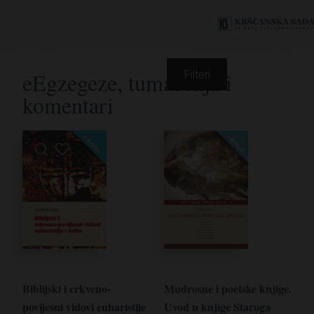
eEgzegeze, tumačenja i
Filteri
komentari
Biblijski i crkveno-
Mudrosne i poetske knjige.
povijesni vidovi euharistije
Uvod u knjige Staroga