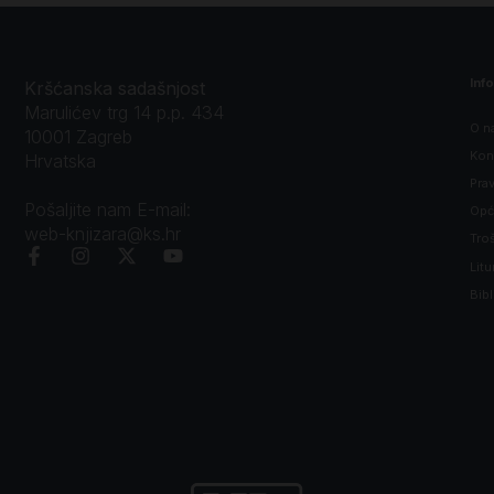
Inf
Kršćanska sadašnjost
Marulićev trg 14 p.p. 434
O n
10001 Zagreb
Kon
Hrvatska
Prav
Pošaljite nam E-mail:
Opći
web-knjizara@ks.hr
Tro
Litu
Bibl