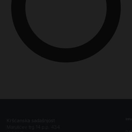
Inf
Kršćanska sadašnjost
Marulićev trg 14 p.p. 434
O n