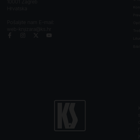
10001 Zagreb
Kon
Hrvatska
Prav
Pošaljite nam E-mail:
Opći
web-knjizara@ks.hr
Tro
Litu
Bibl