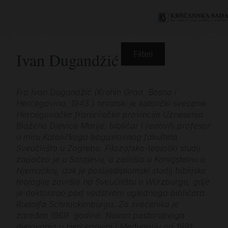
Ivan Dugandžić
Filteri
Fra Ivan Dugandžić (Krehin Grad, Bosna i
Hercegovina, 1943.) hrvatski je katolički svećenik
Hercegovačke franjevačke provincije Uznesenja
Blažene Djevice Marije, bibličar i redoviti profesor
u miru Katoličkoga bogoslovnog fakulteta
Sveučilišta u Zagrebu. Filozofsko-teološki studij
započeo je u Sarajevu, a završio u Königsteinu u
Njemačkoj, dok je poslijediplomski studij biblijske
teologije završio na Sveučilištu u Würzburgu, gdje
je doktorirao pod vodstvom uglednoga bibličara
Rudolfa Schnackenburga. Za svećenika je
zaređen 1969. godine. Nakon pastoralnoga
djelovanja u Hercegovini i Međugorju od 1991.