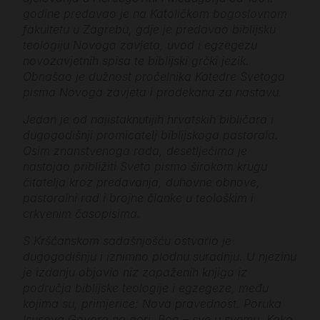
godine predavao je na Katoličkom bogoslovnom
fakultetu u Zagrebu, gdje je predavao biblijsku
teologiju Novoga zavjeta, uvod i egzegezu
novozavjetnih spisa te biblijski grčki jezik.
Obnašao je dužnost pročelnika Katedre Svetoga
pisma Novoga zavjeta i prodekana za nastavu.
Jedan je od najistaknutijih hrvatskih bibličara i
dugogodišnji promicatelj biblijskoga pastorala.
Osim znanstvenoga rada, desetljećima je
nastojao približiti Sveto pismo širokom krugu
čitatelja kroz predavanja, duhovne obnove,
pastoralni rad i brojne članke u teološkim i
crkvenim časopisima.
S Kršćanskom sadašnjošću ostvario je
dugogodišnju i iznimno plodnu suradnju. U njezinu
je izdanju objavio niz zapaženih knjiga iz
područja biblijske teologije i egzegeze, među
kojima su, primjerice: Nova pravednost. Poruka
Isusova Govora na gori, Bog – sve u svemu, Kako