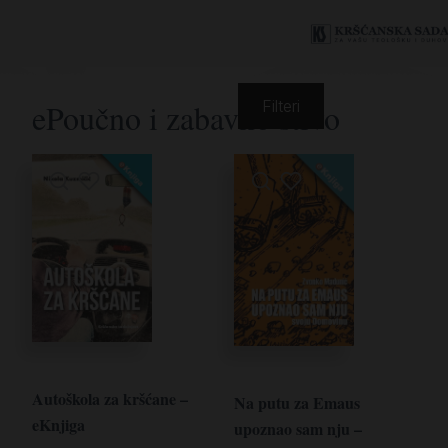
ePoučno i zabavno štivo
Filteri
Autoškola za kršćane –
Na putu za Emaus
eKnjiga
upoznao sam nju –