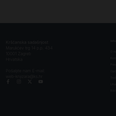
Inf
Kršćanska sadašnjost
Marulićev trg 14 p.p. 434
O n
10001 Zagreb
Kon
Hrvatska
Prav
Pošaljite nam E-mail:
Opći
web-knjizara@ks.hr
Tro
Litu
Bibl