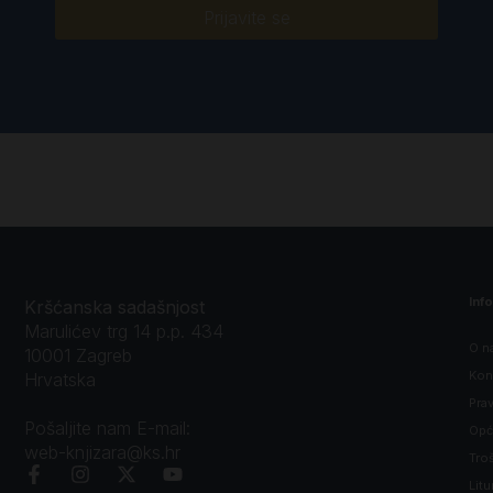
Prijavite se
Inf
Kršćanska sadašnjost
Marulićev trg 14 p.p. 434
O n
10001 Zagreb
Kon
Hrvatska
Prav
Pošaljite nam E-mail:
Opći
web-knjizara@ks.hr
Tro
Litu