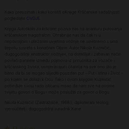
Kako preuzimati i kako koristiti eKnjige Kršćanske sadašnjosti
pogledajte
OVDJE
.
Knjiga
Autoškola za kršćane
poziva nas na avanturu putovanja
kršćanskom magistralom. Ohrabruje nas da čak ni u
nepovoljnim i otežanim uvjetima vožnje ne smetnemo s uma
ljepotu susreta s konačnim Ciljem. Autor Nikola Kuzmičić,
dugogodišnji »instruktor vožnje«, na domišljat i zabavan način
povlači paralele između pojmova iz priručnika za vozače i
kršćanskog života, usmjeravajući čitatelja na sve ono što je
bitno da bi se mogao slijediti pouzdan put – Put i Istina i Život –
po kojem se dolazi k Ocu. Tako i ovom knjigom Kuzmičić
potvrđuje svoju rado isticanu misao da nam sve na ovome
svijetu govori o Bogu i može poslužiti za govor o Bogu.
Nikola Kuzmičić (Zastražišće, 1968.), diplomirani teolog,
vjeroučitelj i dugogodišnji suradnik Kane.
O autoru