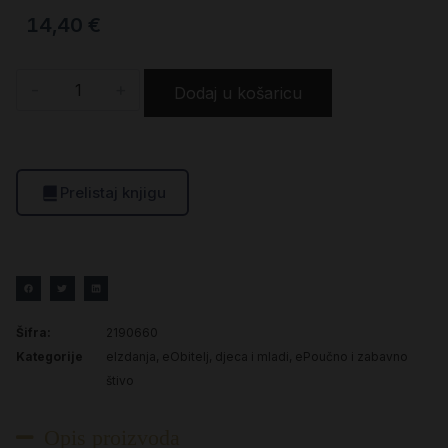
14,40
€
-
+
Dodaj u košaricu
Prelistaj knjigu
Šifra:
2190660
Kategorije
eIzdanja
,
eObitelj, djeca i mladi
,
ePoučno i zabavno
štivo
Opis proizvoda