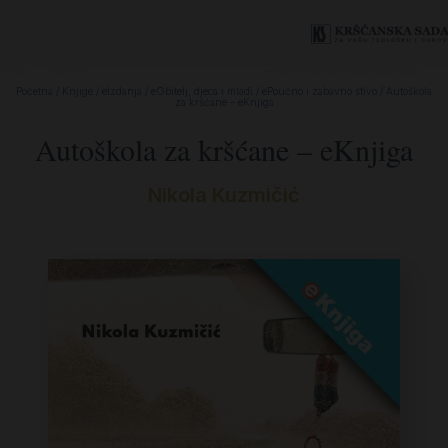
Početna
/
Knjige
/
eIzdanja
/
eObitelj, djeca i mladi
/
ePoučno i zabavno štivo
/ Autoškola
za kršćane – eKnjiga
Autoškola za kršćane – eKnjiga
Nikola Kuzmičić