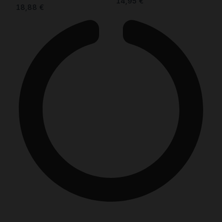
14,95
€
18,88
€