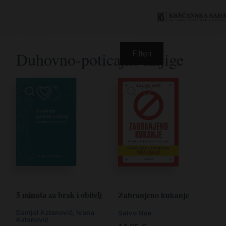
Duhovno-poticajne knjige
Filteri
5 minuta za brak i obitelj
Zabranjeno kukanje
Danijel Katanović
,
Ivana
Salvo Noè
Katanović