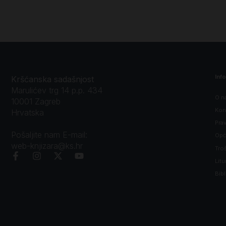
Inf
Kršćanska sadašnjost
Marulićev trg 14 p.p. 434
O n
10001 Zagreb
Kon
Hrvatska
Prav
Pošaljite nam E-mail:
Opći
web-knjizara@ks.hr
Tro
Litu
Bibl