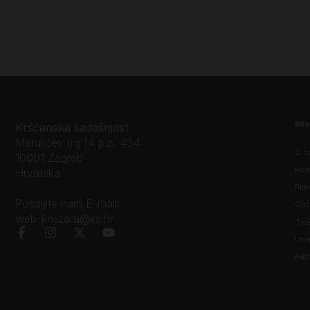
Inf
Kršćanska sadašnjost
Marulićev trg 14 p.p. 434
O n
10001 Zagreb
Kon
Hrvatska
Prav
Pošaljite nam E-mail:
Opći
web-knjizara@ks.hr
Tro
Litu
Bibl