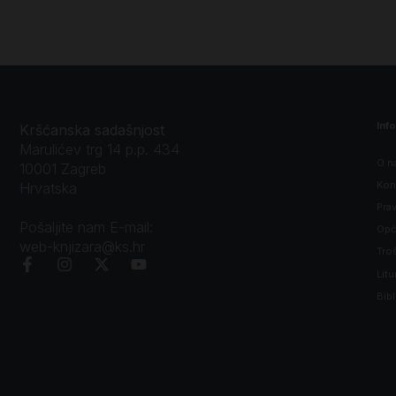
Inf
Kršćanska sadašnjost
Marulićev trg 14 p.p. 434
O n
10001 Zagreb
Kon
Hrvatska
Prav
Pošaljite nam E-mail:
Opći
web-knjizara@ks.hr
Tro
Litu
Bibl