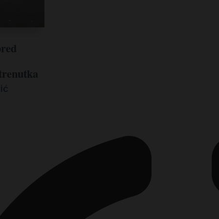
pred
trenutka
ić