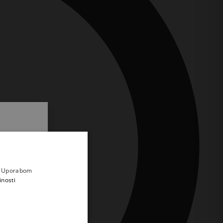
.
i prvi
e
a. Uporabom
inosti