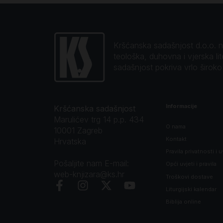
Kršćanska sadašnjost d.o.o. naj
teološka, duhovna i vjerska li
sadašnjost pokriva vrlo širok
Informacije
Kršćanska sadašnjost
Marulićev trg 14 p.p. 434
O nama
10001 Zagreb
Kontakt
Hrvatska
Pravila privatnosti i u
Pošaljite nam E-mail:
Opći uvjeti i pravila
web-knjizara@ks.hr
Troškovi dostave
Liturgijski kalendar
Biblija online