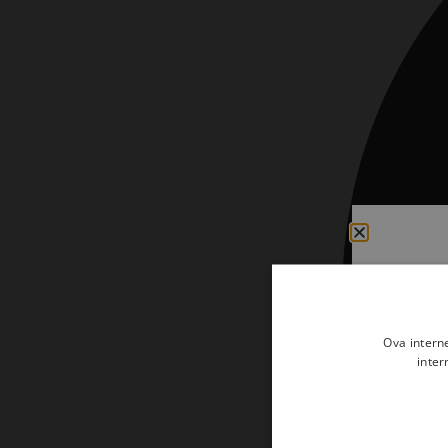
Ova intern
inter