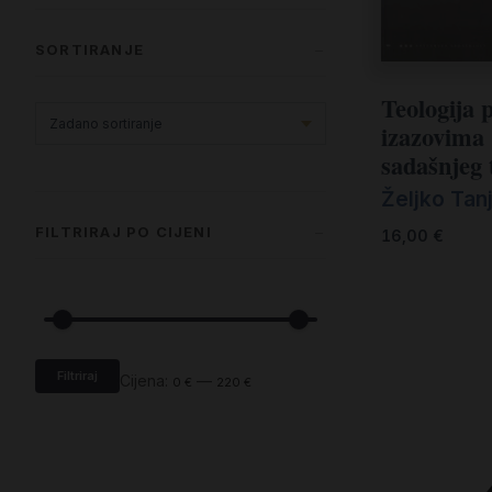
SORTIRANJE
Teologija 
izazovima
sadašnjeg 
Željko Tanj
FILTRIRAJ PO CIJENI
16,00
€
Filtriraj
Cijena:
—
0 €
220 €