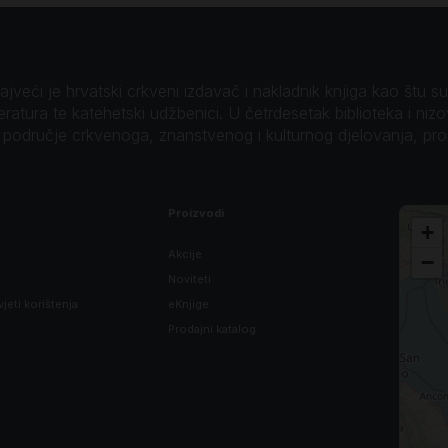
veći je hrvatski crkveni izdavač i nakladnik knjiga kao štu su B
teratura te katehetski udžbenici. U četrdesetak biblioteka i niz
o područje crkvenoga, znanstvenog i kulturnog djelovanja, pr
Proizvodi
+
Akcije
−
Noviteti
vjeti korištenja
eKnjige
Prodajni katalog