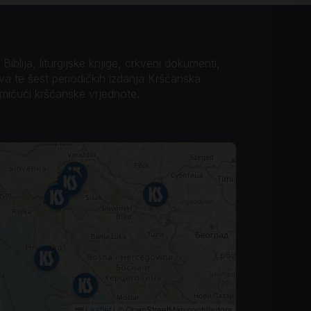
iblija, liturgijske knjige, crkveni dokumenti,
ova te šest periodičkih izdanja Kršćanska
omičući kršćanske vrjednote.
Leaflet
|
© OpenStreetMap contributors