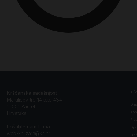
Inf
Kršćanska sadašnjost
Marulićev trg 14 p.p. 434
O n
10001 Zagreb
Kon
Hrvatska
Prav
Pošaljite nam E-mail:
Opći
web-knjizara@ks.hr
Tro