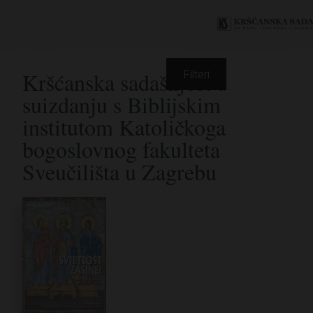
Kršćanska sadašnjost u
Filteri
suizdanju s Biblijskim
institutom Katoličkoga
bogoslovnog fakulteta
Sveučilišta u Zagrebu