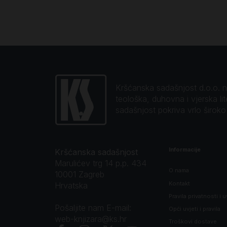
Kršćanska sadašnjost d.o.o. naj
teološka, duhovna i vjerska li
sadašnjost pokriva vrlo širok
Informacije
Kršćanska sadašnjost
Marulićev trg 14 p.p. 434
O nama
10001 Zagreb
Kontakt
Hrvatska
Pravila privatnosti i u
Pošaljite nam E-mail:
Opći uvjeti i pravila
web-knjizara@ks.hr
Troškovi dostave