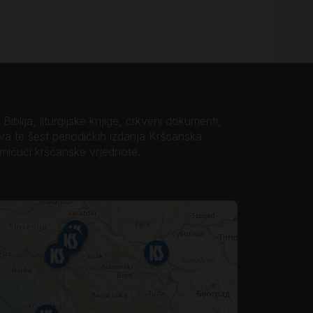
iblija, liturgijske knjige, crkveni dokumenti,
ova te šest periodičkih izdanja Kršćanska
omičući kršćanske vrjednote.