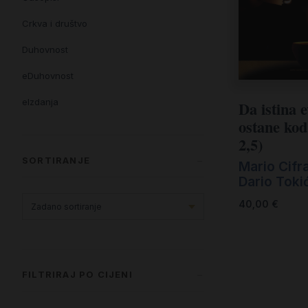
Crkva i društvo
Duhovnost
eDuhovnost
eIzdanja
Da istina 
ostane kod
eKnjiževnost
2,5)
Enciklopedija i posebna izdanja
SORTIRANJE
Mario Cifr
Dario Tok
Enciklopedije i posebna izdanja
40,00
€
eTeologija i povijest
Knjiga svima i svuda
Knjige drugih nakladnika
FILTRIRAJ PO CIJENI
Književnost