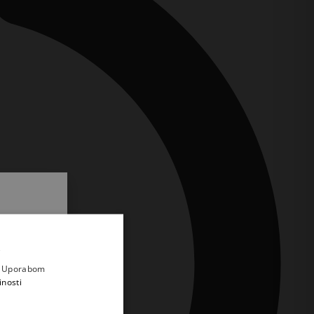
.
i prvi
e
a. Uporabom
inosti