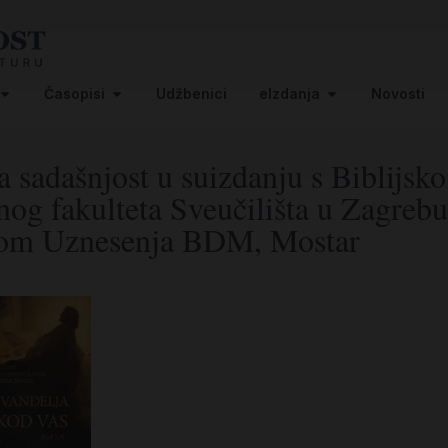
Časopisi
Udžbenici
eIzdanja
Novosti
 sadašnjost u suizdanju s Biblijsk
nog fakulteta Sveučilišta u Zagre
jom Uznesenja BDM, Mostar