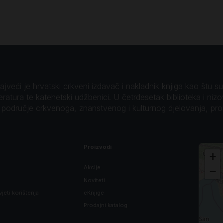
veći je hrvatski crkveni izdavač i nakladnik knjiga kao štu su B
teratura te katehetski udžbenici. U četrdesetak biblioteka i niz
o područje crkvenoga, znanstvenog i kulturnog djelovanja, pr
Proizvodi
+
Akcije
−
Noviteti
vjeti korištenja
eKnjige
Prodajni katalog