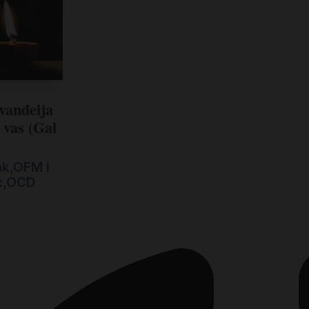
evanđelja
 vas (Gal
ak,OFM i
ić,OCD