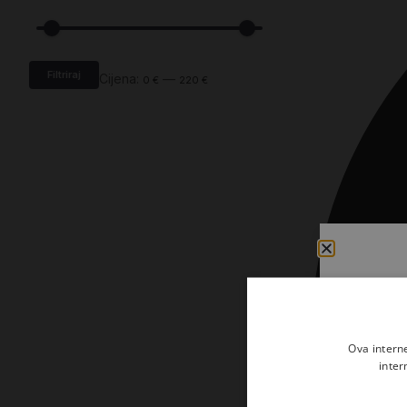
Kršćanin i svijet
Liturgija, kateheza i pastoral
Liturgija, pastoral i kateheza
Filtriraj
Cijena:
—
0 €
220 €
Ljetna preporuka knjiga
Ljetna priča Kršćanske sadašnjosti
Nekategorizirane
Obitelj, djeca i mladi
Povijest i teologija
Prva pričest i krizma
Teologija
Ova intern
Teologija i povijest
inter
Tjedan Laudato-si'