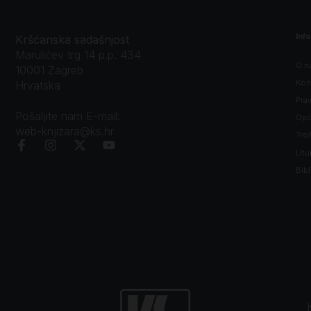
Inf
Kršćanska sadašnjost
Marulićev trg 14 p.p. 434
O n
10001 Zagreb
Kon
Hrvatska
Prav
Pošaljite nam E-mail:
Opći
web-knjizara@ks.hr
Tro
Litu
Bibl