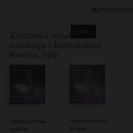
Kršćanska sadašnjost u
Filteri
suizdanju s Bibliotekom
Buvina, Split
Splitska katedrala –
Splitska katedrala –
hrvatski
njemački