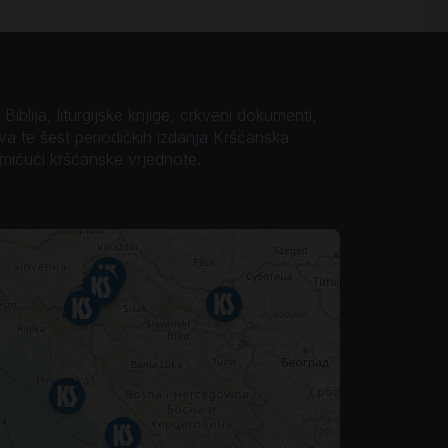
iblija, liturgijske knjige, crkveni dokumenti,
ova te šest periodičkih izdanja Kršćanska
omičući kršćanske vrjednote.