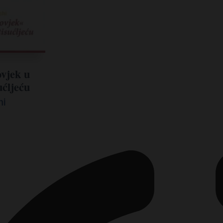
ovjek u
ućljeću
hi