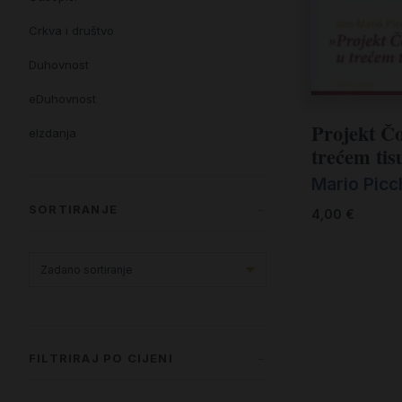
Crkva i društvo
Duhovnost
eDuhovnost
Projekt Č
eIzdanja
trećem tis
eKnjiževnost
Mario Picc
Enciklopedija i posebna izdanja
SORTIRANJE
4,00
€
Enciklopedije i posebna izdanja
eTeologija i povijest
Knjiga svima i svuda
Knjige drugih nakladnika
FILTRIRAJ PO CIJENI
Književnost