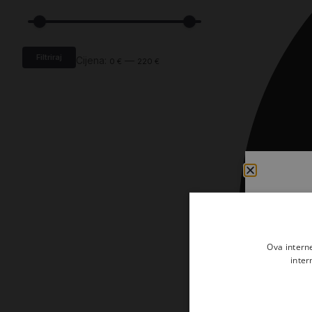
Kršćanin i svijet
Liturgija, kateheza i pastoral
Liturgija, pastoral i kateheza
Filtriraj
Cijena:
—
0 €
220 €
Ljetna preporuka knjiga
Ljetna priča Kršćanske sadašnjosti
Nekategorizirane
Obitelj, djeca i mladi
Povijest i teologija
Prva pričest i krizma
Teologija
Ova intern
inter
Teologija i povijest
Tjedan Laudato-si'