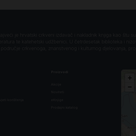
veći je hrvatski crkveni izdavač i nakladnik knjiga kao štu su B
teratura te katehetski udžbenici. U četrdesetak biblioteka i niz
o područje crkvenoga, znanstvenog i kulturnog djelovanja, pr
Proizvodi
+
Akcije
−
Noviteti
vjeti korištenja
eKnjige
Prodajni katalog