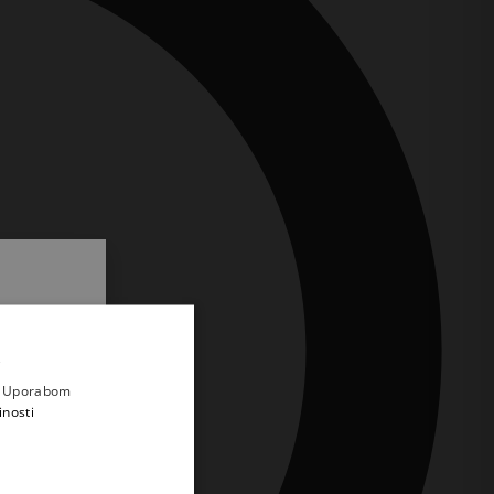
.
i prvi
e
a. Uporabom
inosti