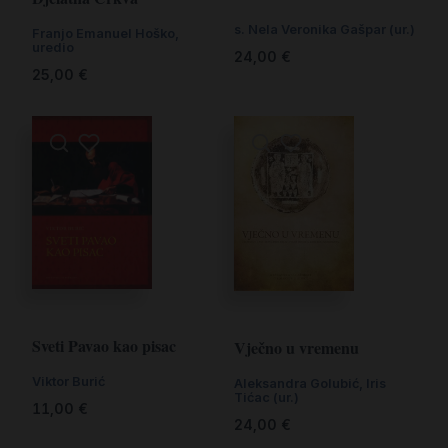
s. Nela Veronika Gašpar (ur.)
Franjo Emanuel Hoško,
uredio
24,00
€
25,00
€
Sveti Pavao kao pisac
Vječno u vremenu
Viktor Burić
Aleksandra Golubić, Iris
Tićac (ur.)
11,00
€
24,00
€