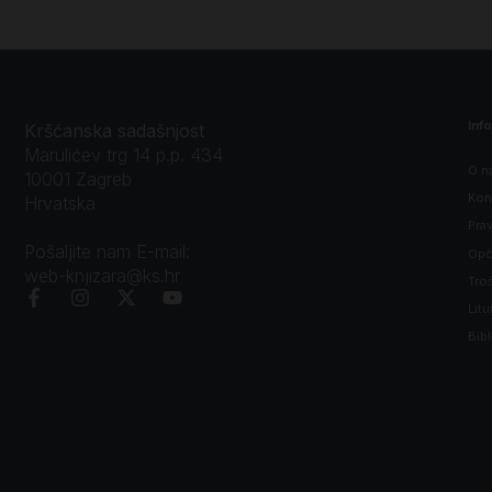
Inf
Kršćanska sadašnjost
Marulićev trg 14 p.p. 434
O n
10001 Zagreb
Kon
Hrvatska
Prav
Pošaljite nam E-mail:
Opći
web-knjizara@ks.hr
Tro
Litu
Bibl