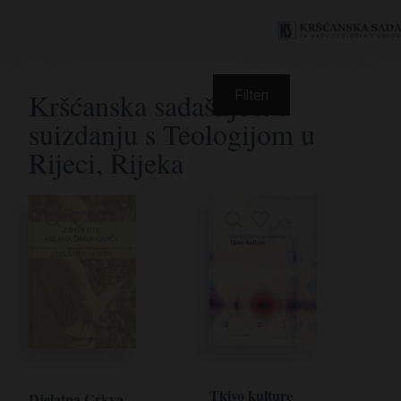
Kršćanska sadašnjost u
Filteri
suizdanju s Teologijom u
Rijeci, Rijeka
Tkivo kulture
Djelatna Crkva