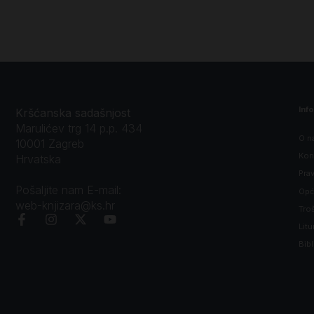
Inf
Kršćanska sadašnjost
Marulićev trg 14 p.p. 434
O n
10001 Zagreb
Kon
Hrvatska
Prav
Pošaljite nam E-mail:
Opći
web-knjizara@ks.hr
Tro
Litu
Bibl