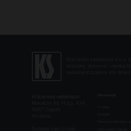
Kršćanska sadašnjost d.o.o. naj
teološka, duhovna i vjerska li
sadašnjost pokriva vrlo širok
Informacije
Kršćanska sadašnjost
Marulićev trg 14 p.p. 434
O nama
10001 Zagreb
Kontakt
Hrvatska
Pravila privatnosti i u
Pošaljite nam E-mail:
Opći uvjeti i pravila