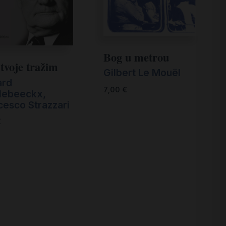
Bog u metrou
 tvoje tražim
Gilbert Le Mouël
ard
7,00
€
llebeeckx,
cesco Strazzari
€