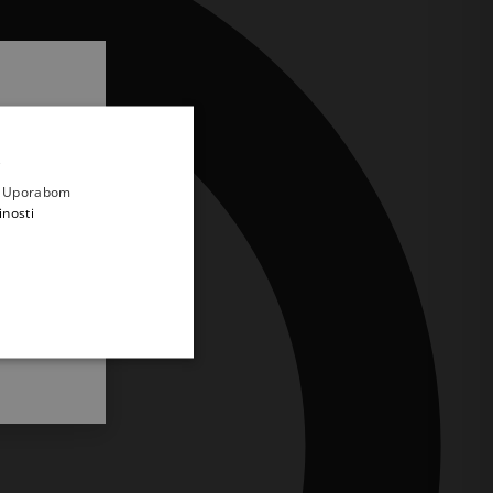
.
i prvi
e
a. Uporabom
inosti