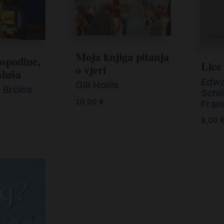
Moja knjiga pitanja
ospodine,
Lice
o vjeri
sluša
Edw
Gill Hollis
n Brčina
Schi
10,00
€
Fran
8,00