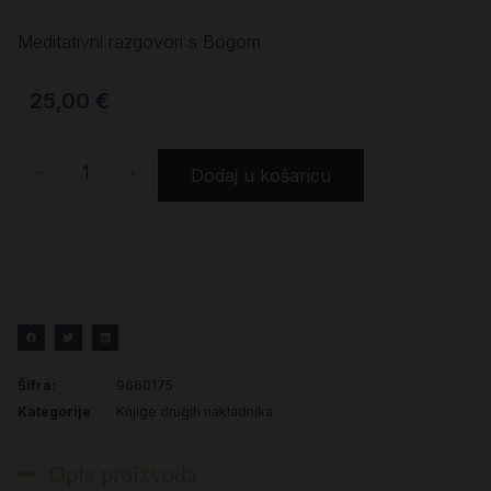
Meditativni razgovori s Bogom
25,00
€
-
+
Dodaj u košaricu
Šifra:
9660175
Kategorije
Knjige drugih nakladnika
Opis proizvoda