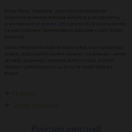
Knjiga
Govori, Gospodine, sluga tvoj sluša
predstavlja
svojevrsno proširenje autorova duhovnog puta započetog
prvim naslovom
Iz tjeskobe Jahvu ja zazvah
, te poziva vjernike
na novo molitveno i kontemplativno putovanje u tišini i Božjoj
prisutnosti.
Sadrži četrdeset meditativnih tekstova koji, kroz razmatranja i
molitve, dotiču različite životne situacije – od tjeskobe i sumnje
do nade, povjerenja i predanja. Autorove riječi, prožete
dubinom i jednostavnošću, poziv su na osobni dijalog s
Bogom.
O autoru
Detalji proizvoda
Povezani proizvodi