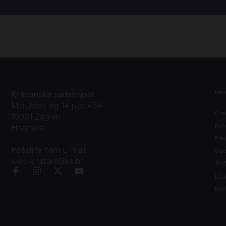
Inf
Kršćanska sadašnjost
Marulićev trg 14 p.p. 434
O n
10001 Zagreb
Kon
Hrvatska
Prav
Pošaljite nam E-mail:
Opći
web-knjizara@ks.hr
Tro
Litu
Bibl