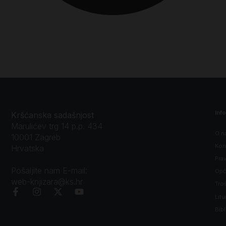
Inf
Kršćanska sadašnjost
Marulićev trg 14 p.p. 434
O n
10001 Zagreb
Kon
Hrvatska
Prav
Pošaljite nam E-mail:
Opći
web-knjizara@ks.hr
Tro
Litu
Bibl