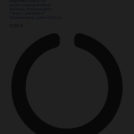
Papinsko vijeće za
promicanje jedinstva
kršćana, Povjerenstvo
"Vjera i ustrojstvo"
Ekumenskog vijeća Crkava
3,32
€