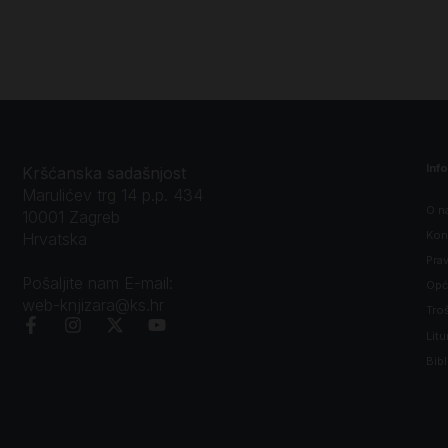
Inf
Kršćanska sadašnjost
Marulićev trg 14 p.p. 434
O n
10001 Zagreb
Kon
Hrvatska
Prav
Pošaljite nam E-mail:
Opći
web-knjizara@ks.hr
Tro
Litu
Bibl