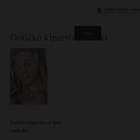
Gotičko kiparstvo u Istri
Filteri
Gotičko kiparstvo u Istri –
engleski