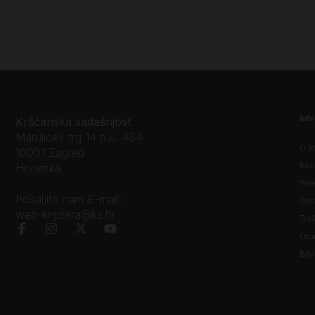
Inf
Kršćanska sadašnjost
Marulićev trg 14 p.p. 434
O n
10001 Zagreb
Kon
Hrvatska
Prav
Pošaljite nam E-mail:
Opći
web-knjizara@ks.hr
Tro
Litu
Bibl