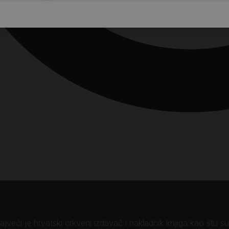
veći je hrvatski crkveni izdavač i nakladnik knjiga kao štu su B