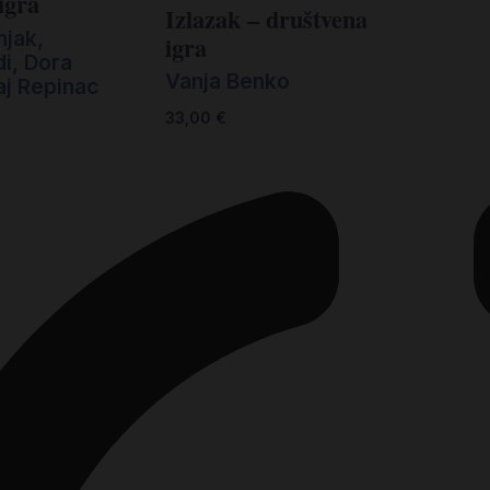
igra
Izlazak – društvena
njak,
igra
di, Dora
Vanja Benko
aj Repinac
33,00
€