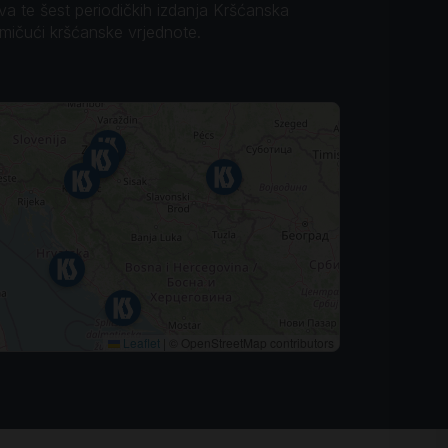
ova te šest periodičkih izdanja Kršćanska
omičući kršćanske vrjednote.
Leaflet
|
© OpenStreetMap contributors