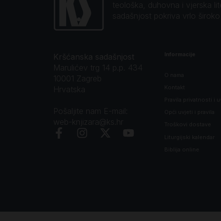
teološka, duhovna i vjerska li
sadašnjost pokriva vrlo širok
Informacije
Kršćanska sadašnjost
Marulićev trg 14 p.p. 434
O nama
10001 Zagreb
Kontakt
Hrvatska
Pravila privatnosti i u
Pošaljite nam E-mail:
Opći uvjeti i pravila
web-knjizara@ks.hr
Troškovi dostave
Liturgijski kalendar
Biblija online