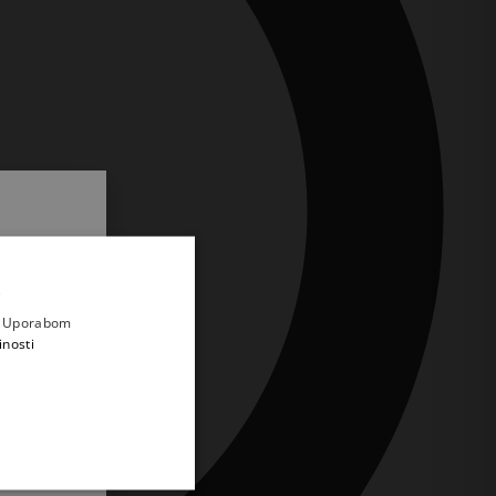
.
i prvi
e
a. Uporabom
inosti