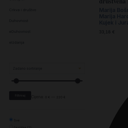
društvena 
Marija Boš
Crkva i društvo
Marija Har
Duhovnost
Kujek i Jur
eDuhovnost
33,18
€
eIzdanja
eKnjiževnost
Enciklopedija i posebna izdanja
Enciklopedije i posebna izdanja
eTeologija i povijest
Filtriraj
Knjiga svima i svuda
Cijena:
—
0 €
220 €
Knjige drugih nakladnika
Književnost
Sve
čestitke (2)