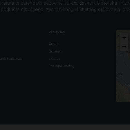
teratura te katehetski udžbenici. U četrdesetak biblioteka i niz
o područje crkvenoga, znanstvenog i kulturnog djelovanja, pr
Proizvodi
+
Akcije
−
Noviteti
vjeti korištenja
eKnjige
Prodajni katalog