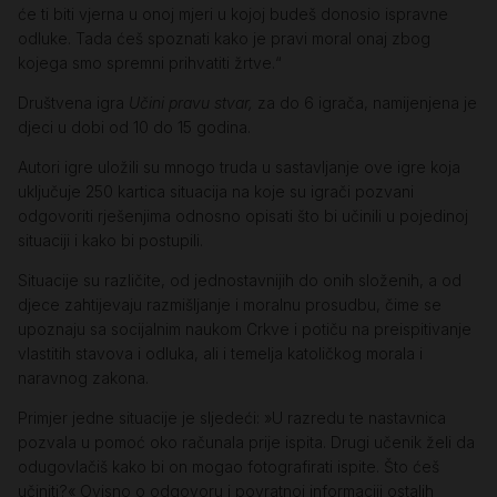
će ti biti vjerna u onoj mjeri u kojoj budeš donosio ispravne
odluke. Tada ćeš spoznati kako je pravi moral onaj zbog
kojega smo spremni prihvatiti žrtve.“
Društvena igra
Učini pravu stvar,
za do 6 igrača, namijenjena je
djeci u dobi od 10 do 15 godina.
Autori igre uložili su mnogo truda u sastavljanje ove igre koja
uključuje 250 kartica situacija na koje su igrači pozvani
odgovoriti rješenjima odnosno opisati što bi učinili u pojedinoj
situaciji i kako bi postupili.
Situacije su različite, od jednostavnijih do onih složenih, a od
djece zahtijevaju razmišljanje i moralnu prosudbu, čime se
upoznaju sa socijalnim naukom Crkve i potiču na preispitivanje
vlastitih stavova i odluka, ali i temelja katoličkog morala i
naravnog zakona.
Primjer jedne situacije je sljedeći: »U razredu te nastavnica
pozvala u pomoć oko računala prije ispita. Drugi učenik želi da
odugovlačiš kako bi on mogao fotografirati ispite. Što ćeš
učiniti?« Ovisno o odgovoru i povratnoj informaciji ostalih