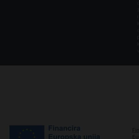
i
Fi
Eu