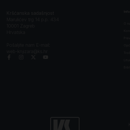
Inf
Kršćanska sadašnjost
Marulićev trg 14 p.p. 434
O n
10001 Zagreb
Kon
Hrvatska
Prav
Pošaljite nam E-mail:
Opći
web-knjizara@ks.hr
Tro
Litu
Bibl