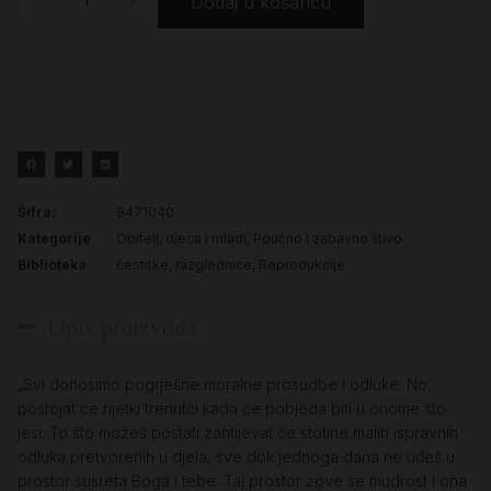
Dodaj u košaricu
Šifra:
9471040
Kategorije
Obitelj, djeca i mladi
,
Poučno i zabavno štivo
Biblioteka
čestitke
,
razglednice
,
Reprodukcije
Opis proizvoda
„Svi donosimo pogrješne moralne prosudbe i odluke. No,
postojat će rijetki trenutci kada će pobjeda biti u onome što
jesi. To što možeš postati zahtijevat će stotine malih ispravnih
odluka pretvorenih u djela, sve dok jednoga dana ne uđeš u
prostor susreta Boga i tebe. Taj prostor zove se mudrost i ona