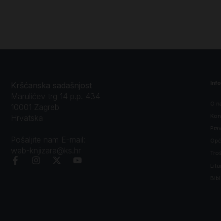
Inf
Kršćanska sadašnjost
Marulićev trg 14 p.p. 434
O n
10001 Zagreb
Kon
Hrvatska
Prav
Pošaljite nam E-mail:
Opći
web-knjizara@ks.hr
Tro
Litu
Bibl