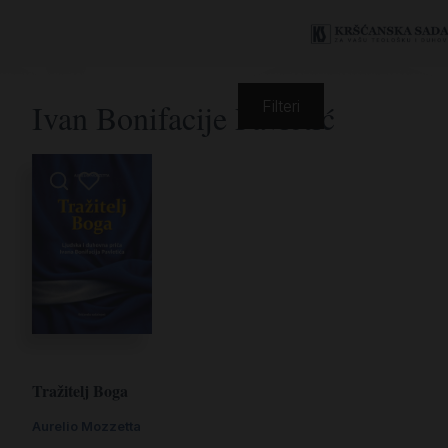
Ivan Bonifacije Pavletić
Filteri
Tražitelj Boga
Aurelio Mozzetta