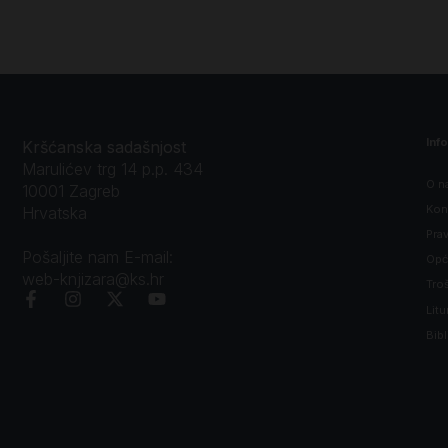
Inf
Kršćanska sadašnjost
Marulićev trg 14 p.p. 434
O n
10001 Zagreb
Kon
Hrvatska
Prav
Pošaljite nam E-mail:
Opći
web-knjizara@ks.hr
Tro
Litu
Bibl