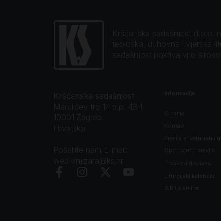
Kršćanska sadašnjost d.o.o. naj
teološka, duhovna i vjerska li
sadašnjost pokriva vrlo širok
Informacije
Kršćanska sadašnjost
Marulićev trg 14 p.p. 434
O nama
10001 Zagreb
Kontakt
Hrvatska
Pravila privatnosti i u
Pošaljite nam E-mail:
Opći uvjeti i pravila
web-knjizara@ks.hr
Troškovi dostave
Liturgijski kalendar
Biblija online