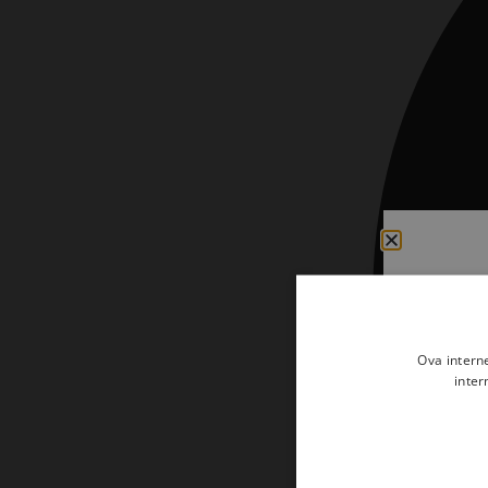
Kršćanin i svijet
Liturgija, kateheza i pastoral
Liturgija, pastoral i kateheza
Ljetna preporuka knjiga
Ljetna priča Kršćanske sadašnjosti
Nekategorizirane
Obitelj, djeca i mladi
Povijest i teologija
Prva pričest i krizma
Ova intern
Teologija
inter
Teologija i povijest
Tjedan Laudato-si'