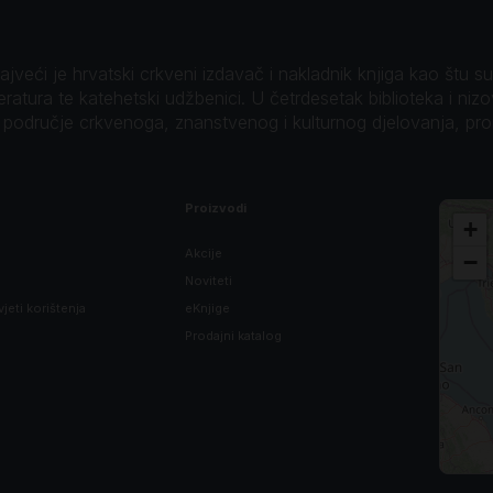
veći je hrvatski crkveni izdavač i nakladnik knjiga kao štu su B
teratura te katehetski udžbenici. U četrdesetak biblioteka i niz
o područje crkvenoga, znanstvenog i kulturnog djelovanja, pr
Proizvodi
+
Akcije
−
Noviteti
vjeti korištenja
eKnjige
Prodajni katalog