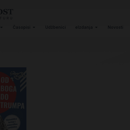
Časopisi
Udžbenici
eIzdanja
Novosti