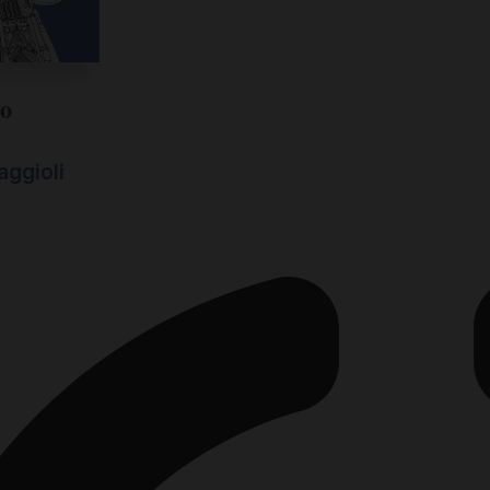
do
ggioli