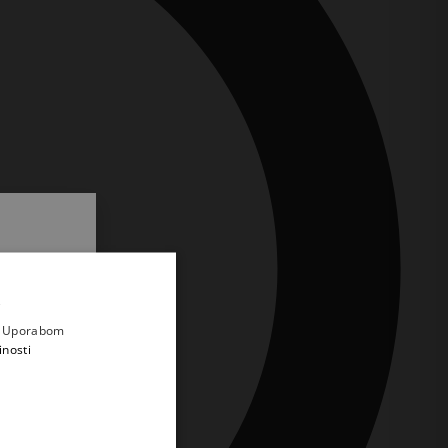
.
i prvi
e
a. Uporabom
inosti