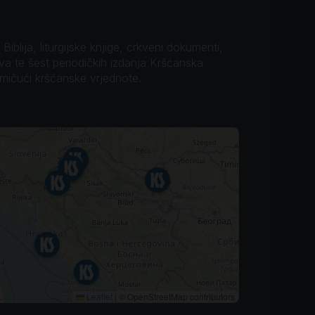
iblija, liturgijske knjige, crkveni dokumenti,
ova te šest periodičkih izdanja Kršćanska
omičući kršćanske vrjednote.
Leaflet
|
© OpenStreetMap contributors