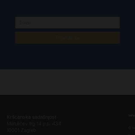
Prijavite se
Inf
Kršćanska sadašnjost
Marulićev trg 14 p.p. 434
O n
10001 Zagreb