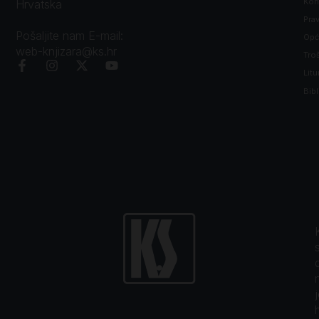
Kon
Hrvatska
Prav
Pošaljite nam E-mail:
Opći
web-knjizara@ks.hr
Tro
Litu
Bibl