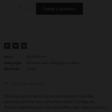
-
+
Dodaj u košaricu
Šifra:
9370200***
Kategorije
Kršćanin i svijet
,
Teologija i povijest
Biblioteka
Žarišta
Opis proizvoda
Što povezuje Donalda Trumpa, katoličanstvo i duboke
tektonske poremećaje u američkoj politici?
Od Boga do
Trumpa. Katolička kriza i američka politika
daje odgovor na ovo