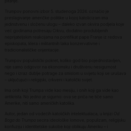
pitanje.
Trumpov ponovni izbor 5. studenoga 2024. označio je
preslagivanje američke politike u kojoj katolicizam ima
jedinstvenu i složenu ulogu – daleko izvan okvira podjela koje
već godinama potresaju Crkvu, dodatno produbljenih
neprijateljskim reakcijama na pontifikat pape Franje iz redova
episkopata, klera i militantnih laika konzervativne i
tradicionalističke orijentacije.
Trumpov populistički pokret, koliko god bio pojednostavljen,
nije samo odgovor na ekonomsku i društvenu nesigurnost
nego i izraz dublje potrage za smislom u svijetu koji se urušava
– uključujući i religijski, crkveni i katolički svijet.
Ima onih koji Trumpa vide kao mesiju, i onih koji ga vide kao
antikrista. No jedno je sigurno: ova se priča ne tiče samo
Amerike, niti samo američkih katolika.
Autor, jedan od vodećih katoličkih intelektualaca, u knjizi
Od
Boga do Trumpa
secira ideološke lomove, populizam, religijsku
konfuziju i identitetske sukobe koji oblikuju Ameriku – i