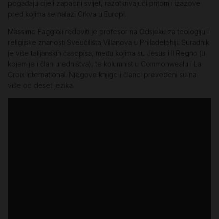
pogađaju cijeli zapadni svijet, razotkrivajući pritom i izazove
pred kojima se nalazi Crkva u Europi.
Massimo Faggioli redoviti je profesor na Odsjeku za teologiju i
religijske znanosti Sveučilišta Villanova u Philadelphiji. Suradnik
je više talijanskih časopisa, među kojima su Jesus i Il Regno (u
kojem je i član uredništva), te kolumnist u Commonwealu i La
Croix International. Njegove knjige i članci prevedeni su na
više od deset jezika.