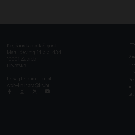
Inf
Kršćanska sadašnjost
Marulićev trg 14 p.p. 434
O n
10001 Zagreb
Kon
Hrvatska
Prav
Pošaljite nam E-mail:
Opći
web-knjizara@ks.hr
Tro
Litu
Bibl