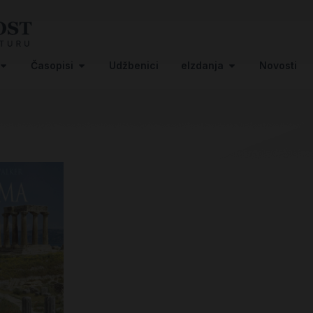
Časopisi
Udžbenici
eIzdanja
Novosti