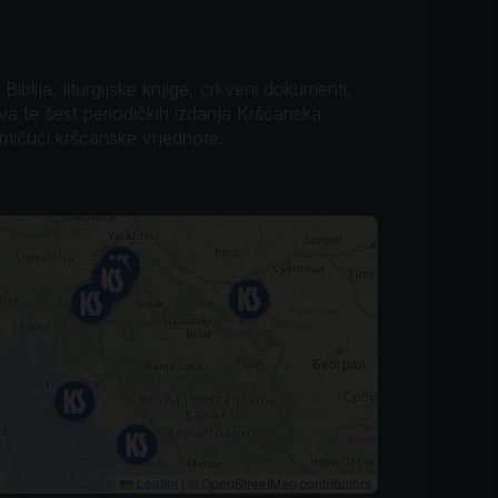
iblija, liturgijske knjige, crkveni dokumenti,
ova te šest periodičkih izdanja Kršćanska
omičući kršćanske vrjednote.
Leaflet
|
© OpenStreetMap contributors