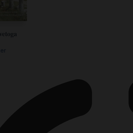
vetoga
ker