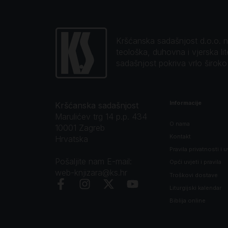
Kršćanska sadašnjost d.o.o. naj
teološka, duhovna i vjerska li
sadašnjost pokriva vrlo širok
Informacije
Kršćanska sadašnjost
Marulićev trg 14 p.p. 434
O nama
10001 Zagreb
Kontakt
Hrvatska
Pravila privatnosti i u
Pošaljite nam E-mail:
Opći uvjeti i pravila
web-knjizara@ks.hr
Troškovi dostave
Liturgijski kalendar
Biblija online