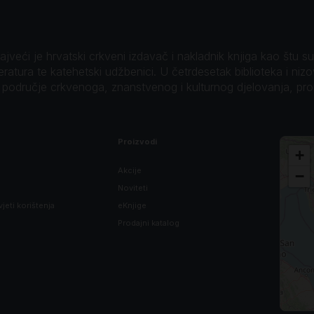
veći je hrvatski crkveni izdavač i nakladnik knjiga kao štu su B
teratura te katehetski udžbenici. U četrdesetak biblioteka i niz
o područje crkvenoga, znanstvenog i kulturnog djelovanja, pr
Proizvodi
+
Akcije
−
Noviteti
vjeti korištenja
eKnjige
Prodajni katalog