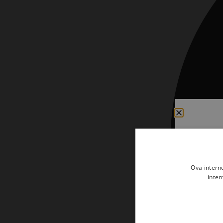
Kršćanin i svijet
Liturgija, kateheza i pastoral
Liturgija, pastoral i kateheza
Ljetna preporuka knjiga
Ljetna priča Kršćanske sadašnjosti
Nekategorizirane
Obitelj, djeca i mladi
Povijest i teologija
Prva pričest i krizma
Ova intern
Teologija
inter
Teologija i povijest
Tjedan Laudato-si'