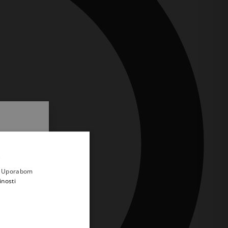
.
i prvi
e
a. Uporabom
inosti