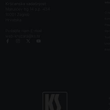
Inf
Kršćanska sadašnjost
Marulićev trg 14 p.p. 434
O n
10001 Zagreb
Kon
Hrvatska
Prav
Pošaljite nam E-mail:
Opći
web-knjizara@ks.hr
Tro
Litu
Bibl