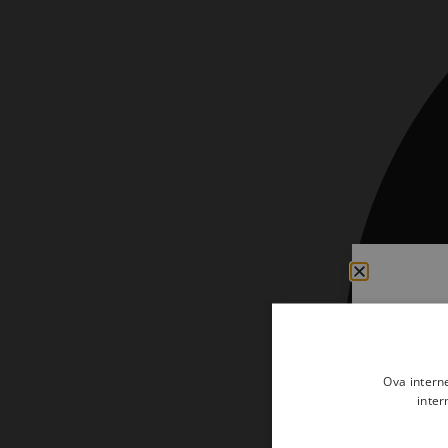
Kršćanin i svijet
Liturgija, kateheza i pastoral
Liturgija, pastoral i kateheza
Ljetna preporuka knjiga
Ljetna priča Kršćanske sadašnjosti
Nekategorizirane
Obitelj, djeca i mladi
Povijest i teologija
Prva pričest i krizma
Teologija
Ova intern
Teologija i povijest
inter
Tjedan Laudato-si'