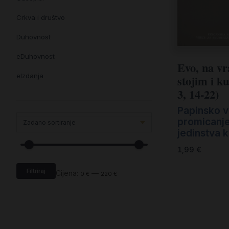
Crkva i društvo
Duhovnost
eDuhovnost
Evo, na v
eIzdanja
stojim i k
3, 14-22)
eKnjiževnost
Papinsko v
Enciklopedija i posebna izdanja
promicanj
jedinstva 
Enciklopedije i posebna izdanja
1,99
€
eTeologija i povijest
Filtriraj
Knjiga svima i svuda
Cijena:
—
0 €
220 €
Knjige drugih nakladnika
Književnost