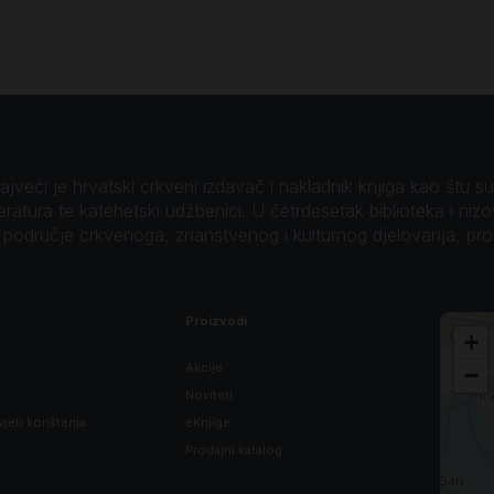
veći je hrvatski crkveni izdavač i nakladnik knjiga kao štu su B
teratura te katehetski udžbenici. U četrdesetak biblioteka i niz
o područje crkvenoga, znanstvenog i kulturnog djelovanja, pr
Proizvodi
+
Akcije
−
Noviteti
vjeti korištenja
eKnjige
Prodajni katalog