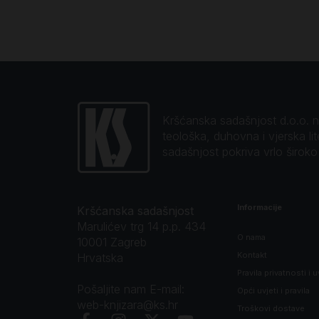
Kršćanska sadašnjost d.o.o. naj
teološka, duhovna i vjerska li
sadašnjost pokriva vrlo širok
Informacije
Kršćanska sadašnjost
Marulićev trg 14 p.p. 434
O nama
10001 Zagreb
Kontakt
Hrvatska
Pravila privatnosti i u
Pošaljite nam E-mail:
Opći uvjeti i pravila
web-knjizara@ks.hr
Troškovi dostave