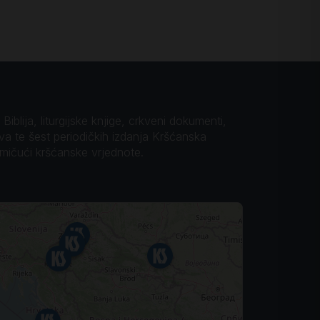
iblija, liturgijske knjige, crkveni dokumenti,
ova te šest periodičkih izdanja Kršćanska
omičući kršćanske vrjednote.