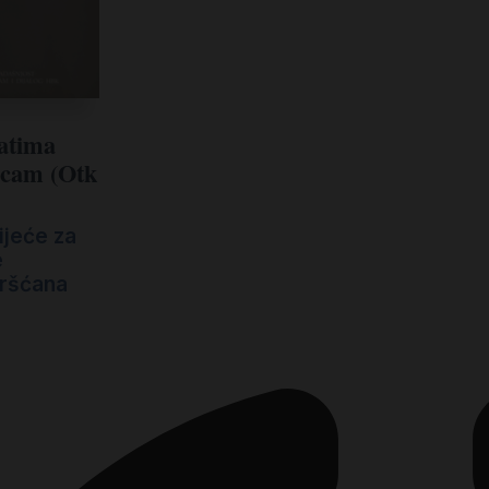
ratima
ucam (Otk
ijeće za
e
kršćana