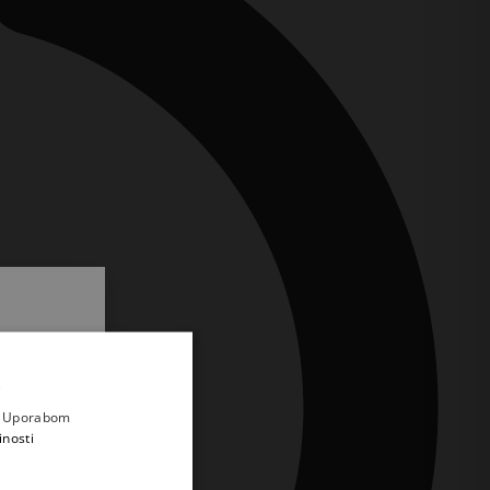
.
i prvi
e
a. Uporabom
inosti