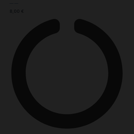
— —
8,00
€