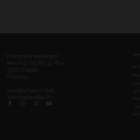
Inf
Kršćanska sadašnjost
Marulićev trg 14 p.p. 434
O n
10001 Zagreb
Kon
Hrvatska
Prav
Pošaljite nam E-mail:
Opći
web-knjizara@ks.hr
Tro
Litu
Bibl