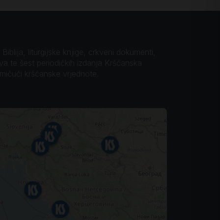
iblija, liturgijske knjige, crkveni dokumenti,
ova te šest periodičkih izdanja Kršćanska
omičući kršćanske vrjednote.