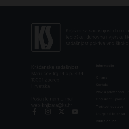
Kršćanska sadašnjost d.o.o. naj
teološka, duhovna i vjerska li
sadašnjost pokriva vrlo širok
Informacije
Kršćanska sadašnjost
Marulićev trg 14 p.p. 434
O nama
10001 Zagreb
Kontakt
Hrvatska
Pravila privatnosti i u
Pošaljite nam E-mail:
Opći uvjeti i pravila
web-knjizara@ks.hr
Troškovi dostave
Liturgijski kalendar
Biblija online