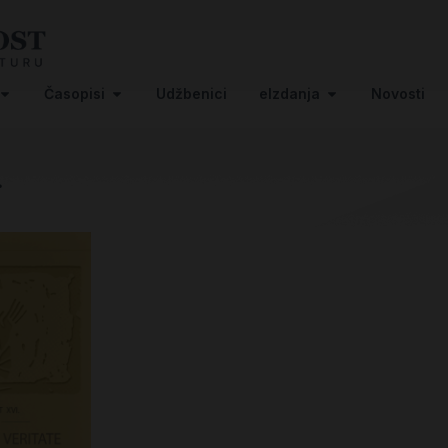
Časopisi
Udžbenici
eIzdanja
Novosti
.