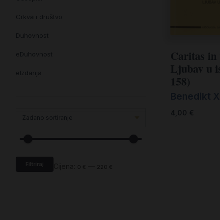
Crkva i društvo
Duhovnost
Caritas in 
eDuhovnost
Ljubav u is
eIzdanja
158)
eKnjiževnost
Benedikt X
Enciklopedija i posebna izdanja
4,00
€
Enciklopedije i posebna izdanja
eTeologija i povijest
Filtriraj
Knjiga svima i svuda
Cijena:
—
0 €
220 €
Knjige drugih nakladnika
Književnost