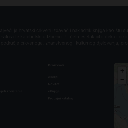
veći je hrvatski crkveni izdavač i nakladnik knjiga kao štu su B
teratura te katehetski udžbenici. U četrdesetak biblioteka i niz
o područje crkvenoga, znanstvenog i kulturnog djelovanja, pr
Proizvodi
+
Akcije
−
Noviteti
vjeti korištenja
eKnjige
Prodajni katalog