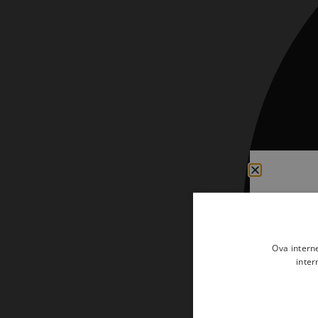
Kršćanin i svijet
Liturgija, kateheza i pastoral
Liturgija, pastoral i kateheza
Ljetna preporuka knjiga
Ljetna priča Kršćanske sadašnjosti
Nekategorizirane
Obitelj, djeca i mladi
Povijest i teologija
Prva pričest i krizma
Teologija
Ova intern
inter
Teologija i povijest
Tjedan Laudato-si'