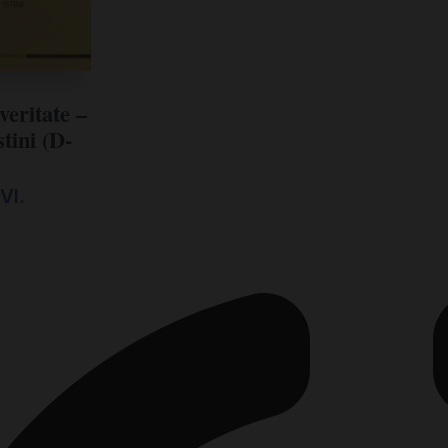
veritate –
tini (D-
VI.