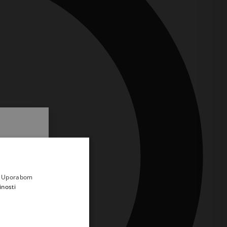
.
i prvi
e
a. Uporabom
inosti