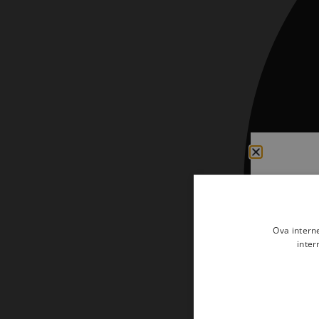
Kršćanin i svijet
Liturgija, kateheza i pastoral
Liturgija, pastoral i kateheza
Ljetna preporuka knjiga
Ljetna priča Kršćanske sadašnjosti
Nekategorizirane
Obitelj, djeca i mladi
Povijest i teologija
Prva pričest i krizma
Ova intern
inter
Teologija
Teologija i povijest
Tjedan Laudato-si'