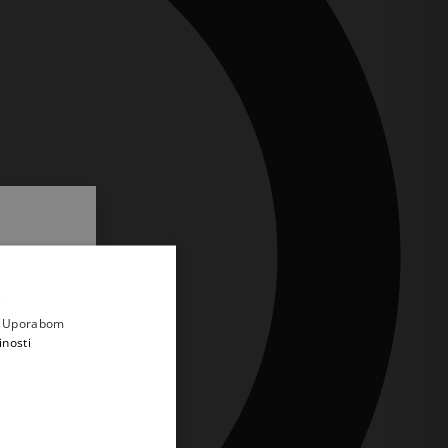
.
i prvi
e
a. Uporabom
inosti