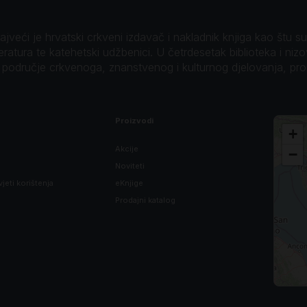
veći je hrvatski crkveni izdavač i nakladnik knjiga kao štu su B
teratura te katehetski udžbenici. U četrdesetak biblioteka i niz
o područje crkvenoga, znanstvenog i kulturnog djelovanja, pr
Proizvodi
+
Akcije
−
Noviteti
vjeti korištenja
eKnjige
Prodajni katalog