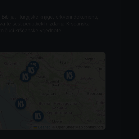
iblija, liturgijske knjige, crkveni dokumenti,
ova te šest periodičkih izdanja Kršćanska
omičući kršćanske vrjednote.
Leaflet
|
© OpenStreetMap contributors