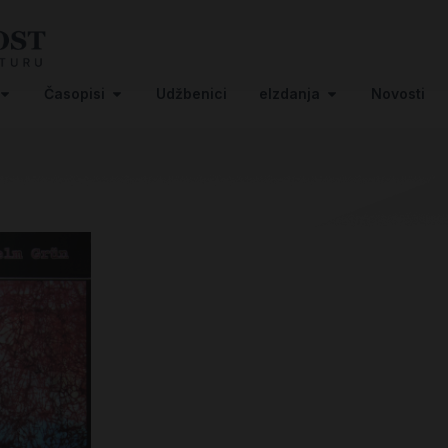
Časopisi
Udžbenici
eIzdanja
Novosti