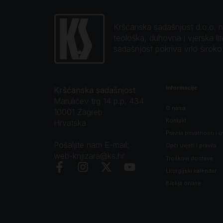
Kršćanska sadašnjost d.o.o. naj
teološka, duhovna i vjerska li
sadašnjost pokriva vrlo širok
Informacije
Kršćanska sadašnjost
Marulićev trg 14 p.p. 434
O nama
10001 Zagreb
Kontakt
Hrvatska
Pravila privatnosti i u
Pošaljite nam E-mail:
Opći uvjeti i pravila
web-knjizara@ks.hr
Troškovi dostave
Liturgijski kalendar
Biblija online