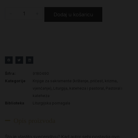
-
+
Dodaj u košaricu
Šifra:
9180490
Kategorije
Knjige za sakramente (krštenje, pričest, krizma,
vjenčanje)
,
Liturgija, kateheza i pastoral
,
Pastoral i
kateheza
Biblioteka
Liturgijska pomagala
Opis proizvoda
Što je vlastito svećeništvu? Kad autor sebi postavlja ovo