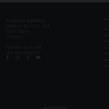
Inf
Kršćanska sadašnjost
Marulićev trg 14 p.p. 434
O n
10001 Zagreb
Kon
Hrvatska
Prav
Pošaljite nam E-mail:
Opći
web-knjizara@ks.hr
Tro
Litu
Bibl