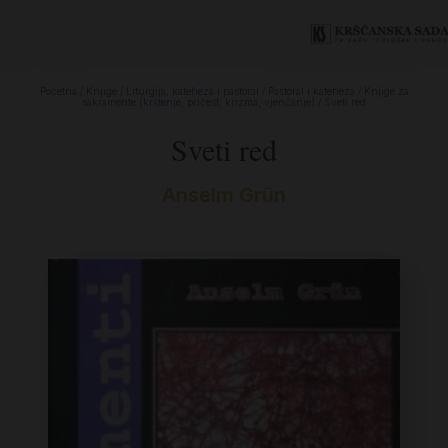
Početna
/
Knjige
/
Liturgija, kateheza i pastoral
/
Pastoral i kateheza
/
Knjige za
sakramente (krštenje, pričest, krizma, vjenčanje)
/ Sveti red
Sveti red
Anselm Grün