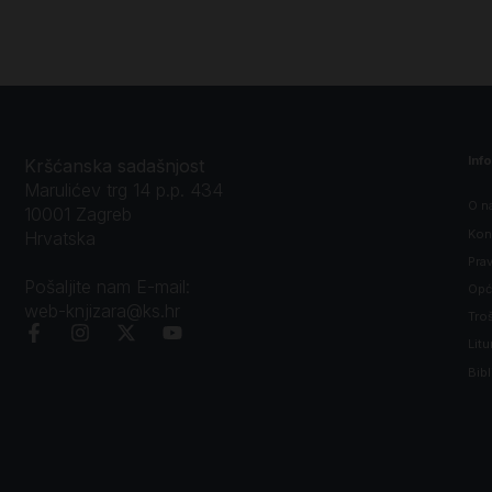
Inf
Kršćanska sadašnjost
Marulićev trg 14 p.p. 434
O n
10001 Zagreb
Kon
Hrvatska
Prav
Pošaljite nam E-mail:
Opći
web-knjizara@ks.hr
Tro
Litu
Bibl