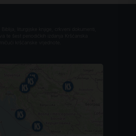
iblija, liturgijske knjige, crkveni dokumenti,
ova te šest periodičkih izdanja Kršćanska
omičući kršćanske vrjednote.