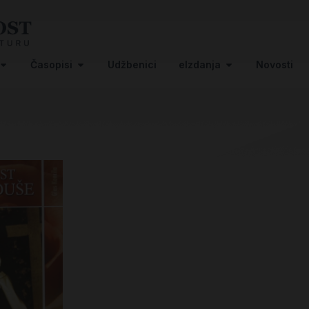
Časopisi
Udžbenici
eIzdanja
Novosti