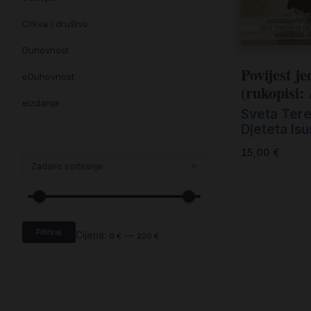
Crkva i društvo
Duhovnost
Povijest j
eDuhovnost
(rukopisi: 
eIzdanja
Sveta Tere
Djeteta Is
eKnjiževnost
15,00
€
Enciklopedija i posebna izdanja
Enciklopedije i posebna izdanja
eTeologija i povijest
Filtriraj
Knjiga svima i svuda
Cijena:
—
0 €
220 €
Knjige drugih nakladnika
Književnost