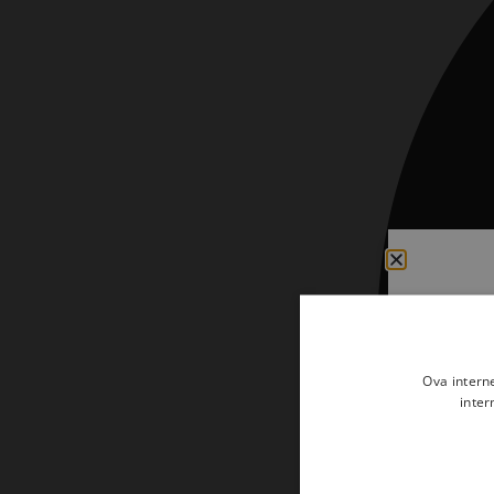
Kršćanin i svijet
Liturgija, kateheza i pastoral
Liturgija, pastoral i kateheza
Ljetna preporuka knjiga
Ljetna priča Kršćanske sadašnjosti
Nekategorizirane
Obitelj, djeca i mladi
Povijest i teologija
Prva pričest i krizma
Ova intern
Teologija
inter
Teologija i povijest
Tjedan Laudato-si'