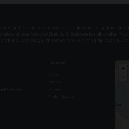
veći je hrvatski crkveni izdavač i nakladnik knjiga kao štu su B
teratura te katehetski udžbenici. U četrdesetak biblioteka i niz
o područje crkvenoga, znanstvenog i kulturnog djelovanja, pr
Proizvodi
+
Akcije
−
Noviteti
vjeti korištenja
eKnjige
Prodajni katalog