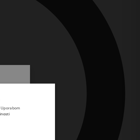
.
i prvi
e
a. Uporabom
inosti