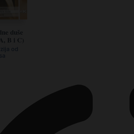
edne duše
A, B i C)
zija od
usa