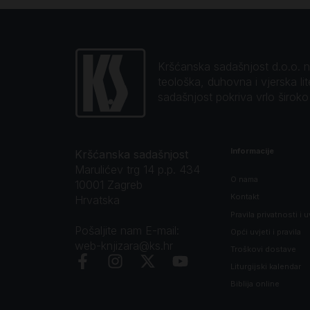
Kršćanska sadašnjost d.o.o. naj
teološka, duhovna i vjerska li
sadašnjost pokriva vrlo širok
Informacije
Kršćanska sadašnjost
Marulićev trg 14 p.p. 434
O nama
10001 Zagreb
Kontakt
Hrvatska
Pravila privatnosti i u
Pošaljite nam E-mail:
Opći uvjeti i pravila
web-knjizara@ks.hr
Troškovi dostave
Liturgijski kalendar
Biblija online