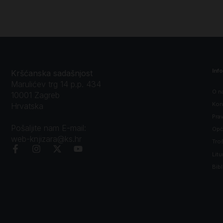
Inf
Kršćanska sadašnjost
Marulićev trg 14 p.p. 434
O n
10001 Zagreb
Kon
Hrvatska
Prav
Pošaljite nam E-mail:
Opći
web-knjizara@ks.hr
Tro
Litu
Bibl