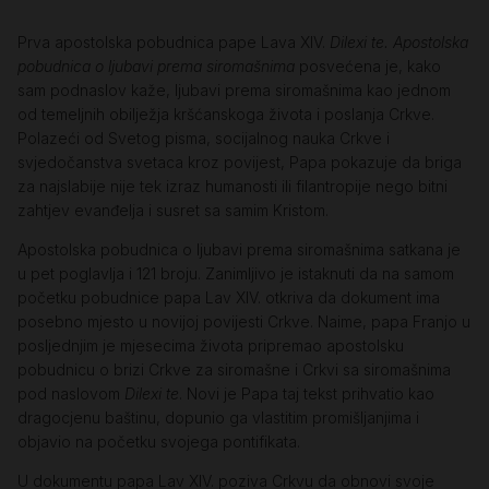
Prva apostolska pobudnica pape Lava XIV.
Dilexi te. Apostolska
pobudnica o ljubavi prema siromašnima
posvećena je, kako
sam podnaslov kaže, ljubavi prema siromašnima kao jednom
od temeljnih obilježja kršćanskoga života i poslanja Crkve.
Polazeći od Svetog pisma, socijalnog nauka Crkve i
svjedočanstva svetaca kroz povijest, Papa pokazuje da briga
za najslabije nije tek izraz humanosti ili filantropije nego bitni
zahtjev evanđelja i susret sa samim Kristom.
Apostolska pobudnica o ljubavi prema siromašnima satkana je
u pet poglavlja i 121 broju. Zanimljivo je istaknuti da na samom
početku pobudnice papa Lav XIV. otkriva da dokument ima
posebno mjesto u novijoj povijesti Crkve. Naime, papa Franjo u
posljednjim je mjesecima života pripremao apostolsku
pobudnicu o brizi Crkve za siromašne i Crkvi sa siromašnima
pod naslovom
Dilexi te
. Novi je Papa taj tekst prihvatio kao
dragocjenu baštinu, dopunio ga vlastitim promišljanjima i
objavio na početku svojega pontifikata.
U dokumentu papa Lav XIV. poziva Crkvu da obnovi svoje