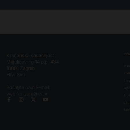
Inf
Kršćanska sadašnjost
Marulićev trg 14 p.p. 434
O n
10001 Zagreb
Kon
Hrvatska
Prav
Pošaljite nam E-mail:
Opći
web-knjizara@ks.hr
Tro
Litu
Bibl