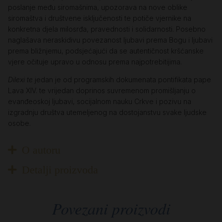
poslanje među siromašnima, upozorava na nove oblike
siromaštva i društvene isključenosti te potiče vjernike na
konkretna djela milosrđa, pravednosti i solidarnosti. Posebno
naglašava neraskidivu povezanost ljubavi prema Bogu i ljubavi
prema bližnjemu, podsjećajući da se autentičnost kršćanske
vjere očituje upravo u odnosu prema najpotrebitijima.
Dilexi te
jedan je od programskih dokumenata pontifikata pape
Lava XIV. te vrijedan doprinos suvremenom promišljanju o
evanđeoskoj ljubavi, socijalnom nauku Crkve i pozivu na
izgradnju društva utemeljenog na dostojanstvu svake ljudske
osobe.
O autoru
Detalji proizvoda
Povezani proizvodi