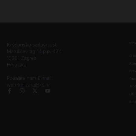
Inf
Kršćanska sadašnjost
Marulićev trg 14 p.p. 434
O n
10001 Zagreb
Kon
Hrvatska
Prav
Pošaljite nam E-mail:
Opći
web-knjizara@ks.hr
Tro
Litu
Bibl