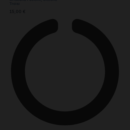
Troisi
15,00
€