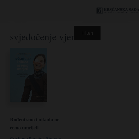
svjedočenje vjere
Filteri
Rođeni smo i nikada ne
ćemo umrijeti
Cristiana Paccini
,
Simone