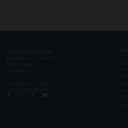
Inf
Kršćanska sadašnjost
Marulićev trg 14 p.p. 434
O n
10001 Zagreb
Kon
Hrvatska
Prav
Pošaljite nam E-mail:
Opći
web-knjizara@ks.hr
Tro
Litu
Bibl