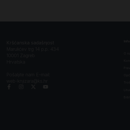
Inf
Kršćanska sadašnjost
Marulićev trg 14 p.p. 434
O n
10001 Zagreb
Kon
Hrvatska
Prav
Pošaljite nam E-mail:
Opći
web-knjizara@ks.hr
Tro
Litu
Bibl